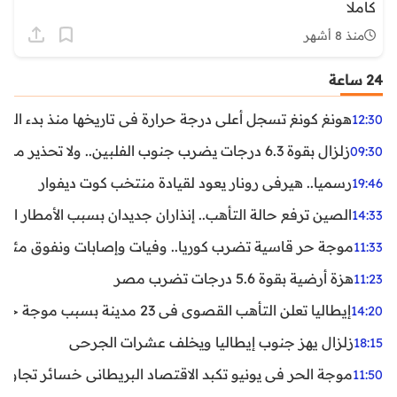
كاملا
منذ 8 أشهر
24 ساعة
هونغ كونغ تسجل أعلى درجة حرارة في تاريخها منذ بدء القياسات
12:30
زلزال بقوة 6.3 درجات يضرب جنوب الفلبين.. ولا تحذير من تسونامي حتى الآن
09:30
رسميا.. هيرفي رونار يعود لقيادة منتخب كوت ديفوار
19:46
الصين ترفع حالة التأهب.. إنذاران جديدان بسبب الأمطار الغ
14:33
موجة حر قاسية تضرب كوريا.. وفيات وإصابات ونفوق مئات ا
11:33
هزة أرضية بقوة 5.6 درجات تضرب مصر
11:23
إيطاليا تعلن التأهب القصوى في 23 مدينة بسبب موجة حر شديدة
14:20
زلزال يهز جنوب إيطاليا ويخلف عشرات الجرحى
18:15
موجة الحر في يونيو تكبد الاقتصاد البريطاني خسائر تجاوزت 1.5 مليار دول
11:50