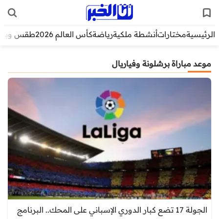
الرئيسية
مختارات
أنشطة ملكية
رياضة
كأس العالم 2026
طقس وبيئ
موعد مباراة برشلونة وفياريال
الجولة 17 تضع كبار الدوري الإسباني على المحك.. البرنامج