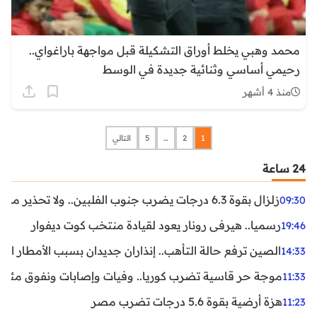
محمد وهبي يخلط أوراق التشكيلة قبل مواجهة باراغواي..
رحيمي أساسي وثنائية جديدة في الوسط
منذ 4 أشهر
1
2
…
5
التالي
24 ساعة
زلزال بقوة 6.3 درجات يضرب جنوب الفلبين.. ولا تحذير من تسونامي حتى الآن
09:30
رسميا.. هيرفي رونار يعود لقيادة منتخب كوت ديفوار
19:46
الصين ترفع حالة التأهب.. إنذاران جديدان بسبب الأمطار الغ
14:33
موجة حر قاسية تضرب كوريا.. وفيات وإصابات ونفوق مئات ا
11:33
هزة أرضية بقوة 5.6 درجات تضرب مصر
11:23