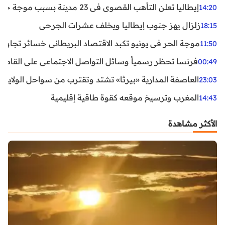
إيطاليا تعلن التأهب القصوى في 23 مدينة بسبب موجة حر شديدة
14:20
زلزال يهز جنوب إيطاليا ويخلف عشرات الجرحى
18:15
موجة الحر في يونيو تكبد الاقتصاد البريطاني خسائر تجاوزت 1.5 مليار دول
11:50
فرنسا تحظر رسمياً وسائل التواصل الاجتماعي على القاصرين دو
00:49
العاصفة المدارية «بيرثا» تشتد وتقترب من سواحل الولايات
23:03
المغرب وترسيخ موقعه كقوة طاقية إقليمية
14:43
الأكثر مشاهدة