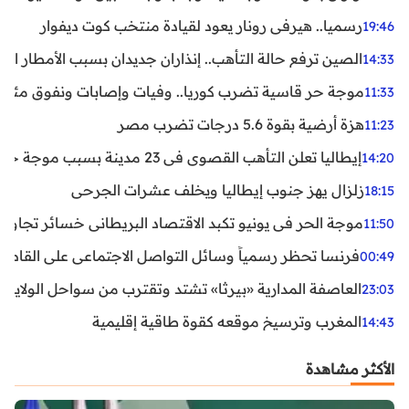
رسميا.. هيرفي رونار يعود لقيادة منتخب كوت ديفوار
19:46
الصين ترفع حالة التأهب.. إنذاران جديدان بسبب الأمطار الغ
14:33
موجة حر قاسية تضرب كوريا.. وفيات وإصابات ونفوق مئات ا
11:33
هزة أرضية بقوة 5.6 درجات تضرب مصر
11:23
إيطاليا تعلن التأهب القصوى في 23 مدينة بسبب موجة حر شديدة
14:20
زلزال يهز جنوب إيطاليا ويخلف عشرات الجرحى
18:15
موجة الحر في يونيو تكبد الاقتصاد البريطاني خسائر تجاوزت 1.5 مليار دول
11:50
فرنسا تحظر رسمياً وسائل التواصل الاجتماعي على القاصرين دو
00:49
العاصفة المدارية «بيرثا» تشتد وتقترب من سواحل الولايات
23:03
المغرب وترسيخ موقعه كقوة طاقية إقليمية
14:43
الأكثر مشاهدة