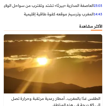
العاصفة المدارية «بيرثا» تشتد وتقترب من سواحل الولايات
23:03
المغرب وترسيخ موقعه كقوة طاقية إقليمية
14:43
الأكثر مشاهدة
الطقس غدًا بالمغرب.. أمطار رعدية مرتقبة وحرارة تصل
إلى 45 درجة في هذه المناطق