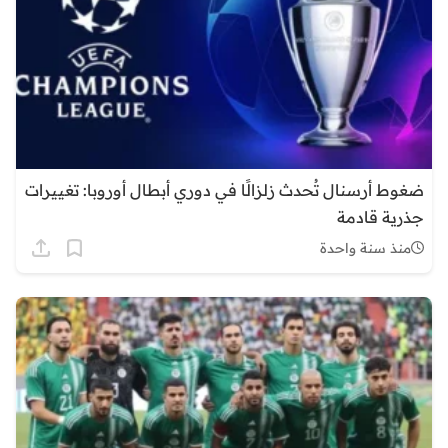
ضغوط أرسنال تُحدث زلزالًا في دوري أبطال أوروبا: تغييرات
جذرية قادمة
منذ سنة واحدة