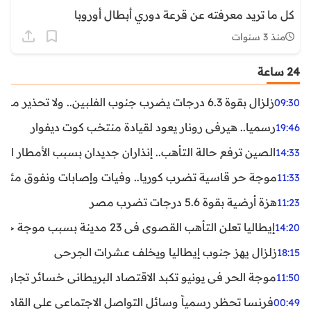
كل ما تريد معرفته عن قرعة دوري أبطال أوروبا
منذ 3 سنوات
24 ساعة
زلزال بقوة 6.3 درجات يضرب جنوب الفلبين.. ولا تحذير من تسونامي حتى الآن
09:30
رسميا.. هيرفي رونار يعود لقيادة منتخب كوت ديفوار
19:46
الصين ترفع حالة التأهب.. إنذاران جديدان بسبب الأمطار الغ
14:33
موجة حر قاسية تضرب كوريا.. وفيات وإصابات ونفوق مئات ا
11:33
هزة أرضية بقوة 5.6 درجات تضرب مصر
11:23
إيطاليا تعلن التأهب القصوى في 23 مدينة بسبب موجة حر شديدة
14:20
زلزال يهز جنوب إيطاليا ويخلف عشرات الجرحى
18:15
موجة الحر في يونيو تكبد الاقتصاد البريطاني خسائر تجاوزت 1.5 مليار دول
11:50
فرنسا تحظر رسمياً وسائل التواصل الاجتماعي على القاصرين دو
00:49