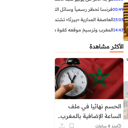
فرنسا تحظر رسمياً وسائل التواصل الاجتماعي على القاصرين دو
00:49
العاصفة المدارية «بيرثا» تشتد وتقترب من سواحل الولايات
23:03
المغرب وترسيخ موقعه كقوة طاقية إقليمية
14:43
الأكثر مشاهدة
الحسم نهائيا في ملف
الساعة الإضافية بالمغرب..
هذا موعد العودة إلى
منذ 8 ساعات