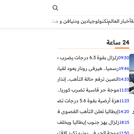
أخبار العالم
تكنولوجيا
دين ودنيا
فن و مشاهير
منوعات
الأبراج
آراء
24 ساعة
زلزال بقوة 6.3 درجات يضرب جنوب الفلبين.. ولا تحذير من تسونامي حتى الآن
09:30
رسميا.. هيرفي رونار يعود لقيادة منتخب كوت ديفوار
19:46
الصين ترفع حالة التأهب.. إنذاران جديدان بسبب الأمطار الغ
14:33
موجة حر قاسية تضرب كوريا.. وفيات وإصابات ونفوق مئات ا
11:33
هزة أرضية بقوة 5.6 درجات تضرب مصر
11:23
إيطاليا تعلن التأهب القصوى في 23 مدينة بسبب موجة حر شديدة
14:20
زلزال يهز جنوب إيطاليا ويخلف عشرات الجرحى
18:15
موجة الحر في يونيو تكبد الاقتصاد البريطاني خسائر تجاوزت 1.5 مليار دول
11:50