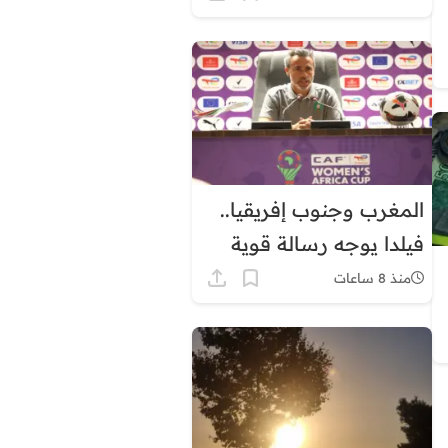
توقيت غرينيتش بشكل
دائم
المغرب وجنوب إفريقيا..
فيلدا يوجه رسالة قوية
قبل ربع نهائي كأس
منذ 8 ساعات
إفريقيا للسيدات
1