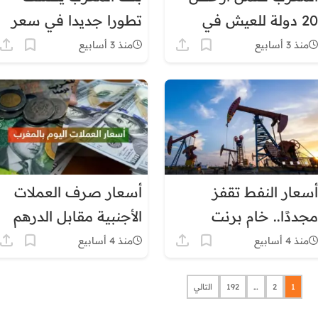
20 دولة للعيش في
تطورا جديدا في سعر
2026.. ماذا يعني هذا
الدرهم أمام الأورو
منذ 3 أسابيع
منذ 3 أسابيع
التصنيف؟
والدولار
أسعار النفط تقفز
أسعار صرف العملات
مجددًا.. خام برنت
الأجنبية مقابل الدرهم
يقترب من 85 دولارًا
المغربي اليوم الثلاثاء 4
منذ 4 أسابيع
منذ 4 أسابيع
للبرميل
يوليوز 2026
1
2
…
192
التالي