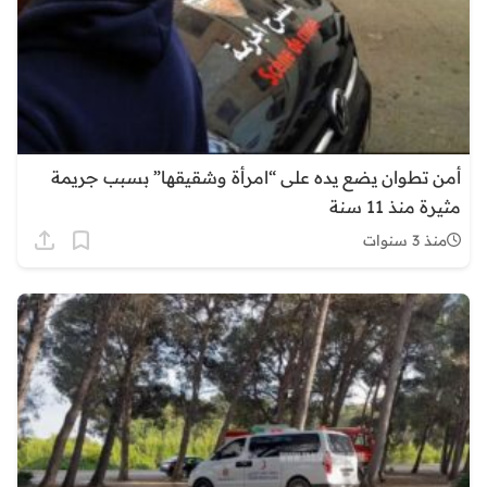
أمن تطوان يضع يده على “امرأة وشقيقها” بسبب جريمة
مثيرة منذ 11 سنة
منذ 3 سنوات