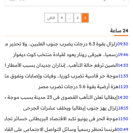
1
2
…
9
التالي
24 ساعة
زلزال بقوة 6.3 درجات يضرب جنوب الفلبين.. ولا تحذير من تسونامي حتى الآن
09:30
رسميا.. هيرفي رونار يعود لقيادة منتخب كوت ديفوار
19:46
الصين ترفع حالة التأهب.. إنذاران جديدان بسبب الأمطار الغ
14:33
موجة حر قاسية تضرب كوريا.. وفيات وإصابات ونفوق مئات ا
11:33
هزة أرضية بقوة 5.6 درجات تضرب مصر
11:23
إيطاليا تعلن التأهب القصوى في 23 مدينة بسبب موجة حر شديدة
14:20
زلزال يهز جنوب إيطاليا ويخلف عشرات الجرحى
18:15
موجة الحر في يونيو تكبد الاقتصاد البريطاني خسائر تجاوزت 1.5 مليار دول
11:50
فرنسا تحظر رسمياً وسائل التواصل الاجتماعي على القاصرين دو
00:49