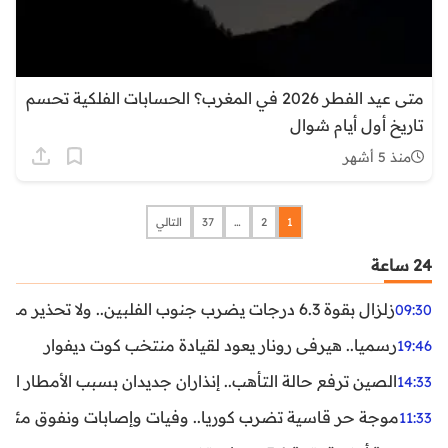
متى عيد الفطر 2026 في المغرب؟ الحسابات الفلكية تحسم
تاريخ أول أيام شوال
منذ 5 أشهر
1
2
…
37
التالي
24 ساعة
زلزال بقوة 6.3 درجات يضرب جنوب الفلبين.. ولا تحذير من تسونامي حتى الآن
09:30
رسميا.. هيرفي رونار يعود لقيادة منتخب كوت ديفوار
19:46
الصين ترفع حالة التأهب.. إنذاران جديدان بسبب الأمطار الغ
14:33
موجة حر قاسية تضرب كوريا.. وفيات وإصابات ونفوق مئات ا
11:33