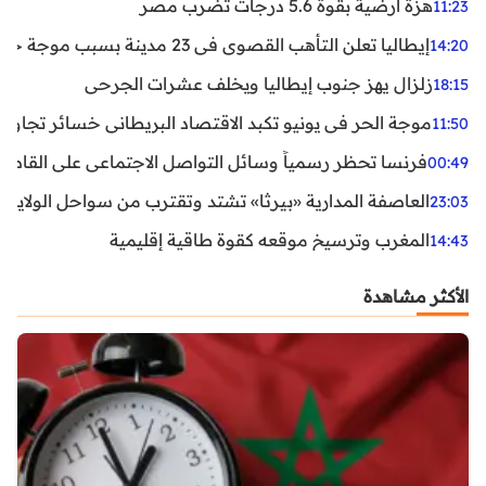
هزة أرضية بقوة 5.6 درجات تضرب مصر
11:23
إيطاليا تعلن التأهب القصوى في 23 مدينة بسبب موجة حر شديدة
14:20
زلزال يهز جنوب إيطاليا ويخلف عشرات الجرحى
18:15
موجة الحر في يونيو تكبد الاقتصاد البريطاني خسائر تجاوزت 1.5 مليار دول
11:50
فرنسا تحظر رسمياً وسائل التواصل الاجتماعي على القاصرين دو
00:49
العاصفة المدارية «بيرثا» تشتد وتقترب من سواحل الولايات
23:03
المغرب وترسيخ موقعه كقوة طاقية إقليمية
14:43
الأكثر مشاهدة