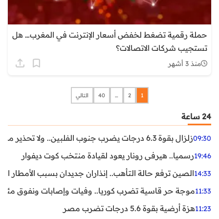
حملة رقمية تضغط لخفض أسعار الإنترنت في المغرب… هل
تستجيب شركات الاتصالات؟
منذ 3 أشهر
1
2
…
40
التالي
24 ساعة
زلزال بقوة 6.3 درجات يضرب جنوب الفلبين.. ولا تحذير من تسونامي حتى الآن
09:30
رسميا.. هيرفي رونار يعود لقيادة منتخب كوت ديفوار
19:46
الصين ترفع حالة التأهب.. إنذاران جديدان بسبب الأمطار الغ
14:33
موجة حر قاسية تضرب كوريا.. وفيات وإصابات ونفوق مئات ا
11:33
هزة أرضية بقوة 5.6 درجات تضرب مصر
11:23