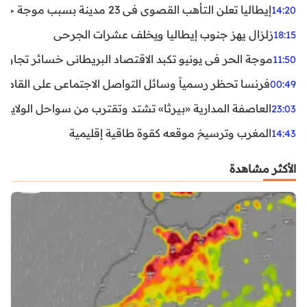
إيطاليا تعلن التأهب القصوى في 23 مدينة بسبب موجة حر شديدة
14:20
زلزال يهز جنوب إيطاليا ويخلف عشرات الجرحى
18:15
موجة الحر في يونيو تكبد الاقتصاد البريطاني خسائر تجاوزت 1.5 مليار دول
11:50
فرنسا تحظر رسمياً وسائل التواصل الاجتماعي على القاصرين دو
00:49
العاصفة المدارية «بيرثا» تشتد وتقترب من سواحل الولايات
23:03
المغرب وترسيخ موقعه كقوة طاقية إقليمية
14:43
الأكثر مشاهدة