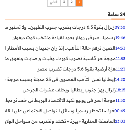
1
2
3
التالي
24 ساعة
زلزال بقوة 6.3 درجات يضرب جنوب الفلبين.. ولا تحذير من تسونامي حتى الآن
09:30
رسميا.. هيرفي رونار يعود لقيادة منتخب كوت ديفوار
19:46
الصين ترفع حالة التأهب.. إنذاران جديدان بسبب الأمطار الغ
14:33
موجة حر قاسية تضرب كوريا.. وفيات وإصابات ونفوق مئات ا
11:33
هزة أرضية بقوة 5.6 درجات تضرب مصر
11:23
إيطاليا تعلن التأهب القصوى في 23 مدينة بسبب موجة حر شديدة
14:20
زلزال يهز جنوب إيطاليا ويخلف عشرات الجرحى
18:15
موجة الحر في يونيو تكبد الاقتصاد البريطاني خسائر تجاوزت 1.5 مليار دول
11:50
فرنسا تحظر رسمياً وسائل التواصل الاجتماعي على القاصرين دو
00:49
العاصفة المدارية «بيرثا» تشتد وتقترب من سواحل الولايات
23:03