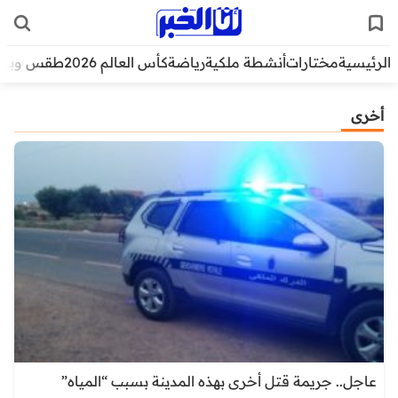
الرئيسية
مختارات
أنشطة ملكية
رياضة
كأس العالم 2026
طقس وبيئ
أخرى
عاجل.. جريمة قتل أخرى بهذه المدينة بسبب “المياه”