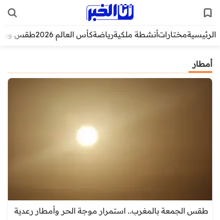
الرئيسية
مختارات
أنشطة ملكية
رياضة
كأس العالم 2026
طقس وبيئ
أمطار
طقس الجمعة بالمغرب.. استمرار موجة الحر وأمطار رعدية