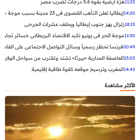
هزة أرضية بقوة 5.6 درجات تضرب مصر
11:23
إيطاليا تعلن التأهب القصوى في 23 مدينة بسبب موجة حر شديدة
14:20
زلزال يهز جنوب إيطاليا ويخلف عشرات الجرحى
18:15
موجة الحر في يونيو تكبد الاقتصاد البريطاني خسائر تجاوزت 1.5 مليار دول
11:50
فرنسا تحظر رسمياً وسائل التواصل الاجتماعي على القاصرين دو
00:49
العاصفة المدارية «بيرثا» تشتد وتقترب من سواحل الولايات
23:03
المغرب وترسيخ موقعه كقوة طاقية إقليمية
14:43
الأكثر مشاهدة