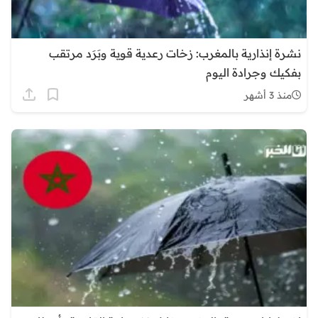
نشرة إنذارية بالمغرب: زخات رعدية قوية وبَرَد مرتقب
بفكيك وجرادة اليوم
منذ 3 أشهر