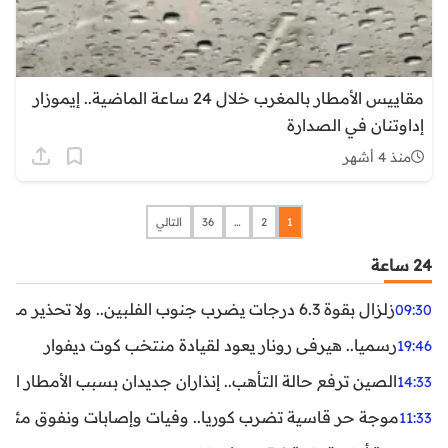
مقاييس الأمطار بالمغرب خلال 24 ساعة الماضية.. إيموزار
إداوتنان في الصدارة
منذ 4 أشهر
1
2
…
36
التالي
24 ساعة
زلزال بقوة 6.3 درجات يضرب جنوب الفلبين.. ولا تحذير من تسونامي حتى الآن
09:30
رسميا.. هيرفي رونار يعود لقيادة منتخب كوت ديفوار
19:46
الصين ترفع حالة التأهب.. إنذاران جديدان بسبب الأمطار الغ
14:33
موجة حر قاسية تضرب كوريا.. وفيات وإصابات ونفوق مئات ا
11:33