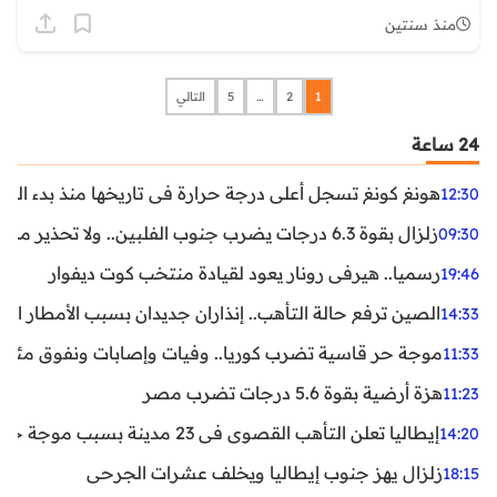
منذ سنتين
1
2
…
5
التالي
24 ساعة
هونغ كونغ تسجل أعلى درجة حرارة في تاريخها منذ بدء القياسات
12:30
زلزال بقوة 6.3 درجات يضرب جنوب الفلبين.. ولا تحذير من تسونامي حتى الآن
09:30
رسميا.. هيرفي رونار يعود لقيادة منتخب كوت ديفوار
19:46
الصين ترفع حالة التأهب.. إنذاران جديدان بسبب الأمطار الغ
14:33
موجة حر قاسية تضرب كوريا.. وفيات وإصابات ونفوق مئات ا
11:33
هزة أرضية بقوة 5.6 درجات تضرب مصر
11:23
إيطاليا تعلن التأهب القصوى في 23 مدينة بسبب موجة حر شديدة
14:20
زلزال يهز جنوب إيطاليا ويخلف عشرات الجرحى
18:15