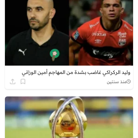
وليد الركراكي غاضب بشدة من المهاجم أمين الوزاني
منذ سنتين