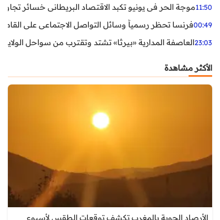
موجة الحر في يونيو تكبد الاقتصاد البريطاني خسائر تجاوزت 1.5 مليار دول
11:50
فرنسا تحظر رسمياً وسائل التواصل الاجتماعي على القاصرين دو
00:49
العاصفة المدارية «بيرثا» تشتد وتقترب من سواحل الولايات
23:03
الأكثر مشاهدة
الأرصاد الجوية بالمغرب تكشف توقعات الطقس لأسبوع