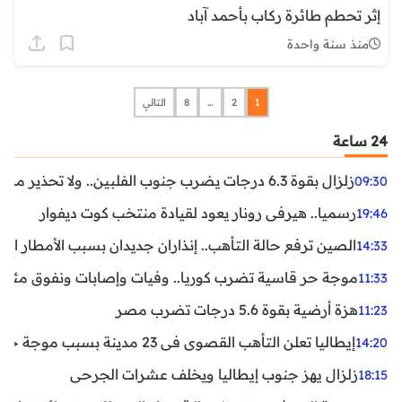
إثر تحطم طائرة ركاب بأحمد آباد
منذ سنة واحدة
1
2
…
8
التالي
24 ساعة
زلزال بقوة 6.3 درجات يضرب جنوب الفلبين.. ولا تحذير من تسونامي حتى الآن
09:30
رسميا.. هيرفي رونار يعود لقيادة منتخب كوت ديفوار
19:46
الصين ترفع حالة التأهب.. إنذاران جديدان بسبب الأمطار الغ
14:33
موجة حر قاسية تضرب كوريا.. وفيات وإصابات ونفوق مئات ا
11:33
هزة أرضية بقوة 5.6 درجات تضرب مصر
11:23
إيطاليا تعلن التأهب القصوى في 23 مدينة بسبب موجة حر شديدة
14:20
زلزال يهز جنوب إيطاليا ويخلف عشرات الجرحى
18:15