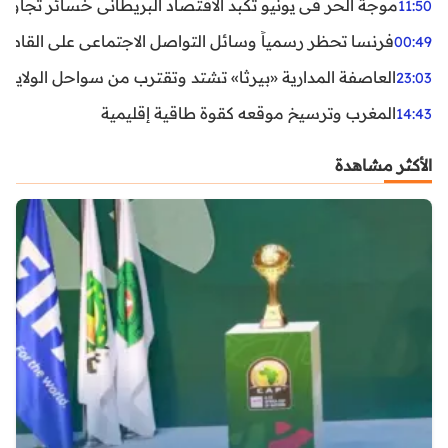
موجة الحر في يونيو تكبد الاقتصاد البريطاني خسائر تجاوزت 1.5 مليار دول
11:50
فرنسا تحظر رسمياً وسائل التواصل الاجتماعي على القاصرين دو
00:49
العاصفة المدارية «بيرثا» تشتد وتقترب من سواحل الولايات
23:03
المغرب وترسيخ موقعه كقوة طاقية إقليمية
14:43
الأكثر مشاهدة