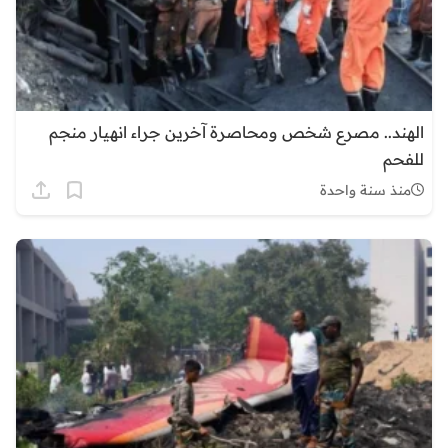
الهند.. مصرع شخص ومحاصرة آخرين جراء انهيار منجم
للفحم
منذ سنة واحدة