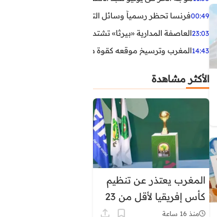
فرنسا تحظر رسمياً وسائل التواصل الاجتماعي على القاصرين دو
00:49
العاصفة المدارية «بيرثا» تشتد وتقترب من سواحل الولايات
23:03
المغرب وترسيخ موقعه كقوة طاقية إقليمية
14:43
الأكثر مشاهدة
المغرب يعتذر عن تنظيم
كأس إفريقيا لأقل من 23
سنة
منذ 16 ساعة