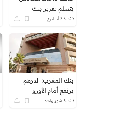
يتسلم تقرير بنك
المغرب.. الجواهري
منذ 3 أسابيع
يكشف أرقامًا مهمة عن
الاقتصاد والبطالة
بنك المغرب: الدرهم
يرتفع أمام الأورو
والاحتياطات الرسمية
منذ شهر واحد
تواصل الصعود