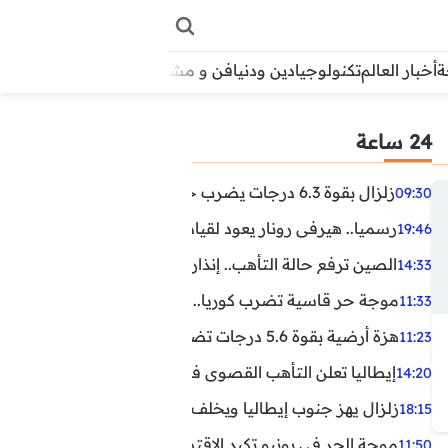
أخبار العالم
تكنولوجيا
دين ودنيا
فن و مشاهير
منوعات
الأبراج
آراء
24 ساعة
زلزال بقوة 6.3 درجات يضرب جنوب الفلبين.. ولا تحذير من تسونامي حتى الآن
09:30
رسميا.. هيرفي رونار يعود لقيادة منتخب كوت ديفوار
19:46
الصين ترفع حالة التأهب.. إنذاران جديدان بسبب الأمطار الغ
14:33
موجة حر قاسية تضرب كوريا.. وفيات وإصابات ونفوق مئات ا
11:33
هزة أرضية بقوة 5.6 درجات تضرب مصر
11:23
إيطاليا تعلن التأهب القصوى في 23 مدينة بسبب موجة حر شديدة
14:20
زلزال يهز جنوب إيطاليا ويخلف عشرات الجرحى
18:15
موجة الحر في يونيو تكبد الاقتصاد البريطاني خسائر تجاوزت 1.5 مليار دول
11:50