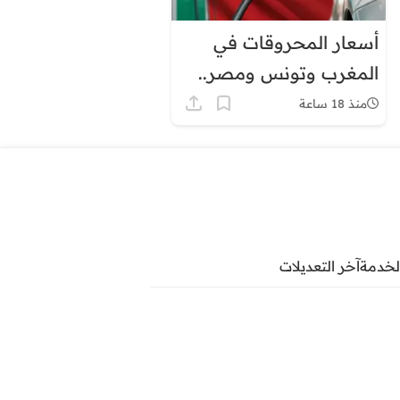
أسعار المحروقات في
المغرب وتونس ومصر..
لماذا يبدو الفارق كبيرًا؟
منذ 18 ساعة
لخدمة
آخر التعديلات