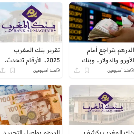
المغرب
الدرهم يتراجع أمام
تقرير بنك المغرب
الأورو والدولار.. وبنك
2025.. الأرقام تتحدث،
المغرب يكشف تطورات
لكن من يقرأها ويحولها
منذ أسبوعين
منذ أسبوعين
الاحتياطيات والسيولة
إلى حلول؟
بنك المغرب يكشف
الدرهم يواصل التحسن