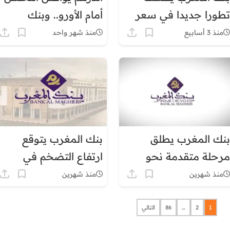
تطورا جديدا في سعر
أمام الأورو.. وبنك
الدرهم أمام الأورو
المغرب يكشف أحدث
منذ 3 أسابيع
منذ شهر واحد
والدولار
المؤشرات النقدية
والمالية
بنك المغرب يطلق
بنك المغرب يتوقع
مرحلة متقدمة نحو
ارتفاع التضخم في
“استهداف التضخم”
2027.. هل تعود ضغوط
منذ شهرين
منذ شهرين
بمحاكاة تجريبية قبل
الأسعار إلى جيوب
2027
المغاربة؟
1
2
…
86
التالي