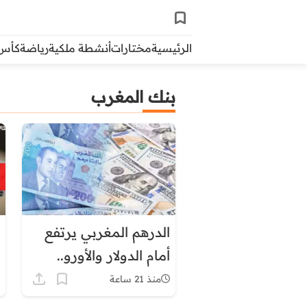
الرئيسية
مختارات
أنشطة ملكية
رياضة
كأس ال
بنك المغرب
الدرهم المغربي يرتفع
أمام الدولار والأورو..
وبنك المغرب يكشف
منذ 21 ساعة
تطورات الاحتياطيات