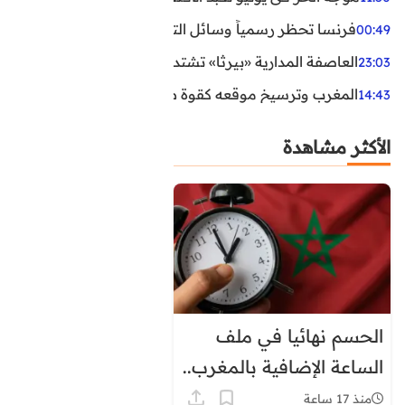
فرنسا تحظر رسمياً وسائل التواصل الاجتماعي على القاصرين دو
00:49
العاصفة المدارية «بيرثا» تشتد وتقترب من سواحل الولايات
23:03
المغرب وترسيخ موقعه كقوة طاقية إقليمية
14:43
الأكثر مشاهدة
الحسم نهائيا في ملف
الساعة الإضافية بالمغرب..
هذا موعد العودة إلى
منذ 17 ساعة