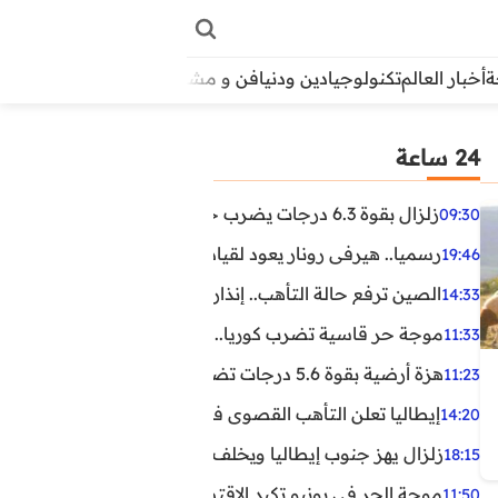
أخبار العالم
تكنولوجيا
دين ودنيا
فن و مشاهير
منوعات
الأبراج
آراء
24 ساعة
زلزال بقوة 6.3 درجات يضرب جنوب الفلبين.. ولا تحذير من تسونامي حتى الآن
09:30
رسميا.. هيرفي رونار يعود لقيادة منتخب كوت ديفوار
19:46
الصين ترفع حالة التأهب.. إنذاران جديدان بسبب الأمطار الغ
14:33
موجة حر قاسية تضرب كوريا.. وفيات وإصابات ونفوق مئات ا
11:33
هزة أرضية بقوة 5.6 درجات تضرب مصر
11:23
إيطاليا تعلن التأهب القصوى في 23 مدينة بسبب موجة حر شديدة
14:20
زلزال يهز جنوب إيطاليا ويخلف عشرات الجرحى
18:15
موجة الحر في يونيو تكبد الاقتصاد البريطاني خسائر تجاوزت 1.5 مليار دول
11:50