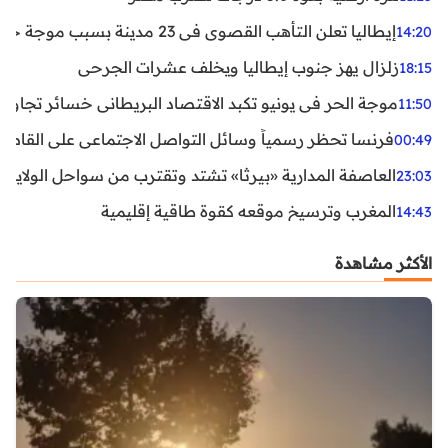
إيطاليا تعلن التأهب القصوى في 23 مدينة بسبب موجة حر شديدة
14:20
زلزال يهز جنوب إيطاليا ويخلف عشرات الجرحى
18:15
موجة الحر في يونيو تكبد الاقتصاد البريطاني خسائر تجاوزت 1.5 مليار دول
11:50
فرنسا تحظر رسمياً وسائل التواصل الاجتماعي على القاصرين دو
00:49
العاصفة المدارية «بيرثا» تشتد وتقترب من سواحل الولايات
23:03
المغرب وترسيخ موقعه كقوة طاقية إقليمية
14:43
الأكثر مشاهدة