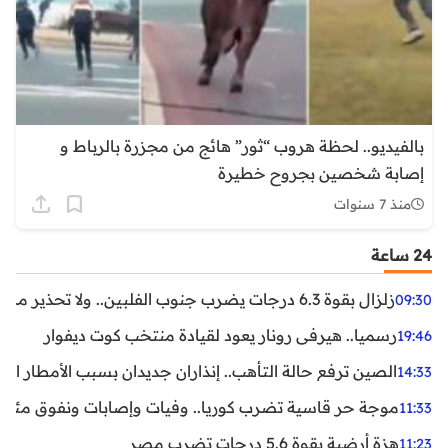
بالفيديو.. لحظة هروب “ثور” هائج من مجزرة بالرباط و
إصابة شخصين بجروح خطيرة
منذ 7 سنوات
24 ساعة
زلزال بقوة 6.3 درجات يضرب جنوب الفلبين.. ولا تحذير من تسونامي حتى الآن
09:30
رسميا.. هيرفي رونار يعود لقيادة منتخب كوت ديفوار
19:46
الصين ترفع حالة التأهب.. إنذاران جديدان بسبب الأمطار الغ
14:33
موجة حر قاسية تضرب كوريا.. وفيات وإصابات ونفوق مئات ا
11:33
هزة أرضية بقوة 5.6 درجات تضرب مصر
11:23