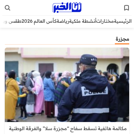
الرئيسية
مختارات
أنشطة ملكية
رياضة
كأس العالم 2026
طقس وبيئ
مجزرة
مكالمة هاتفية تسقط سفاح “مجزرة سلا” والفرقة الوطنية