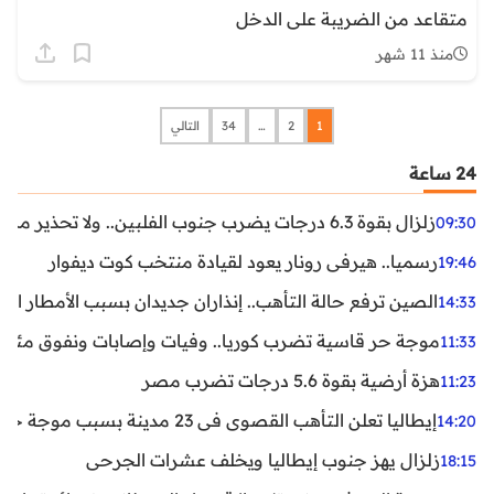
متقاعد من الضريبة على الدخل
منذ 11 شهر
1
2
…
34
التالي
24 ساعة
زلزال بقوة 6.3 درجات يضرب جنوب الفلبين.. ولا تحذير من تسونامي حتى الآن
09:30
رسميا.. هيرفي رونار يعود لقيادة منتخب كوت ديفوار
19:46
الصين ترفع حالة التأهب.. إنذاران جديدان بسبب الأمطار الغ
14:33
موجة حر قاسية تضرب كوريا.. وفيات وإصابات ونفوق مئات ا
11:33
هزة أرضية بقوة 5.6 درجات تضرب مصر
11:23
إيطاليا تعلن التأهب القصوى في 23 مدينة بسبب موجة حر شديدة
14:20
زلزال يهز جنوب إيطاليا ويخلف عشرات الجرحى
18:15