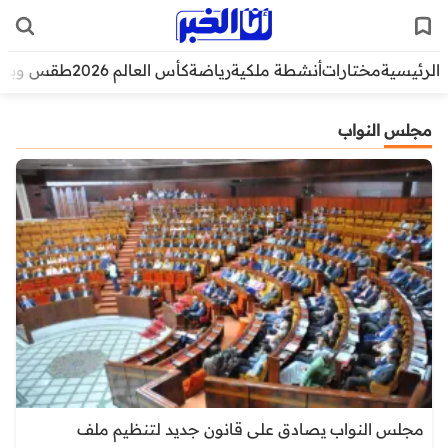
الرئيسية
مختارات
أنشطة ملكية
رياضة
كأس العالم 2026
طقس وبيئ
مجلس النواب
مجلس النواب يصادق على قانون جديد لتنظيم ملف