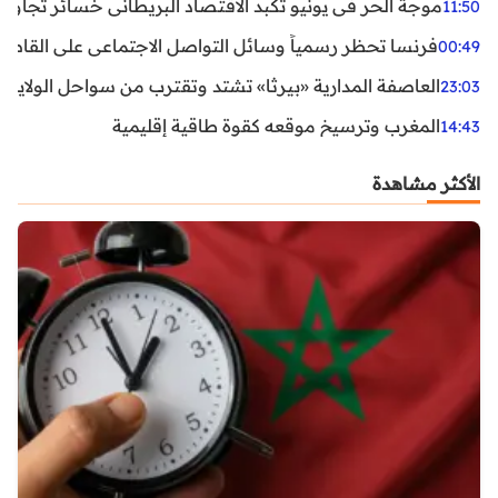
موجة الحر في يونيو تكبد الاقتصاد البريطاني خسائر تجاوزت 1.5 مليار دول
11:50
فرنسا تحظر رسمياً وسائل التواصل الاجتماعي على القاصرين دو
00:49
العاصفة المدارية «بيرثا» تشتد وتقترب من سواحل الولايات
23:03
المغرب وترسيخ موقعه كقوة طاقية إقليمية
14:43
الأكثر مشاهدة