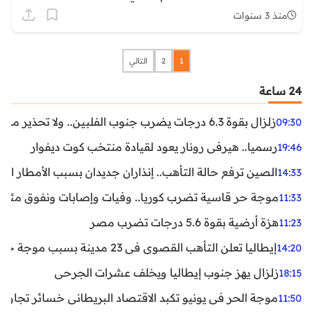
منذ 3 سنوات
1
2
التالي
24 ساعة
زلزال بقوة 6.3 درجات يضرب جنوب الفلبين.. ولا تحذير من تسونامي حتى الآن
09:30
رسميا.. هيرفي رونار يعود لقيادة منتخب كوت ديفوار
19:46
الصين ترفع حالة التأهب.. إنذاران جديدان بسبب الأمطار الغ
14:33
موجة حر قاسية تضرب كوريا.. وفيات وإصابات ونفوق مئات ا
11:33
هزة أرضية بقوة 5.6 درجات تضرب مصر
11:23
إيطاليا تعلن التأهب القصوى في 23 مدينة بسبب موجة حر شديدة
14:20
زلزال يهز جنوب إيطاليا ويخلف عشرات الجرحى
18:15
موجة الحر في يونيو تكبد الاقتصاد البريطاني خسائر تجاوزت 1.5 مليار دول
11:50