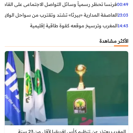
فرنسا تحظر رسمياً وسائل التواصل الاجتماعي على القاصرين دو
00:49
العاصفة المدارية «بيرثا» تشتد وتقترب من سواحل الولايات
23:03
المغرب وترسيخ موقعه كقوة طاقية إقليمية
14:43
الأكثر مشاهدة
المغرب يعتذر عن تنظيم كأس إفريقيا لأقل من 23 سنة