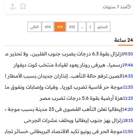
منذ 7 سنوات
السابق
1
…
432
433
434
التالي
24 ساعة
زلزال بقوة 6.3 درجات يضرب جنوب الفلبين.. ولا تحذير من تسونامي حتى الآن
09:30
رسميا.. هيرفي رونار يعود لقيادة منتخب كوت ديفوار
19:46
الصين ترفع حالة التأهب.. إنذاران جديدان بسبب الأمطار الغ
14:33
موجة حر قاسية تضرب كوريا.. وفيات وإصابات ونفوق مئات ا
11:33
هزة أرضية بقوة 5.6 درجات تضرب مصر
11:23
إيطاليا تعلن التأهب القصوى في 23 مدينة بسبب موجة حر شديدة
14:20
زلزال يهز جنوب إيطاليا ويخلف عشرات الجرحى
18:15
موجة الحر في يونيو تكبد الاقتصاد البريطاني خسائر تجاوزت 1.5 مليار دول
11:50