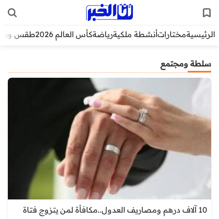
الرئيسية
مختارات
أنشطة ملكية
رياضة
كأس العالم 2026
طقس وبيئ
سلطة ومجتمع
10 آلاف درهم ومصاريف العدول..مكافأة لمن يتزوج فتاة