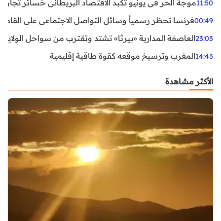
موجة الحر في يونيو تكبد الاقتصاد البريطاني خسائر تجاوزت 1.5 مليار دول
11:50
فرنسا تحظر رسمياً وسائل التواصل الاجتماعي على القاصرين دو
00:49
العاصفة المدارية «بيرثا» تشتد وتقترب من سواحل الولايات
23:03
المغرب وترسيخ موقعه كقوة طاقية إقليمية
14:43
الأكثر مشاهدة