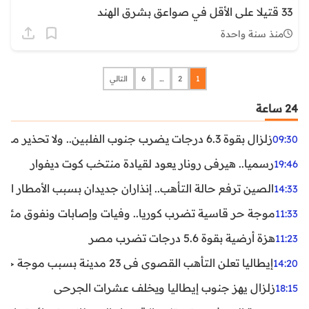
33 قتيلا على الأقل في صواعق بشرق الهند
منذ سنة واحدة
1
2
…
6
التالي
24 ساعة
زلزال بقوة 6.3 درجات يضرب جنوب الفلبين.. ولا تحذير من تسونامي حتى الآن
09:30
رسميا.. هيرفي رونار يعود لقيادة منتخب كوت ديفوار
19:46
الصين ترفع حالة التأهب.. إنذاران جديدان بسبب الأمطار الغ
14:33
موجة حر قاسية تضرب كوريا.. وفيات وإصابات ونفوق مئات ا
11:33
هزة أرضية بقوة 5.6 درجات تضرب مصر
11:23
إيطاليا تعلن التأهب القصوى في 23 مدينة بسبب موجة حر شديدة
14:20
زلزال يهز جنوب إيطاليا ويخلف عشرات الجرحى
18:15