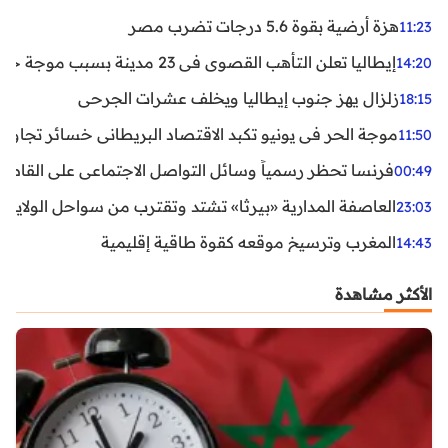
هزة أرضية بقوة 5.6 درجات تضرب مصر
11:23
إيطاليا تعلن التأهب القصوى في 23 مدينة بسبب موجة حر شديدة
14:20
زلزال يهز جنوب إيطاليا ويخلف عشرات الجرحى
18:15
موجة الحر في يونيو تكبد الاقتصاد البريطاني خسائر تجاوزت 1.5 مليار دول
11:50
فرنسا تحظر رسمياً وسائل التواصل الاجتماعي على القاصرين دو
00:49
العاصفة المدارية «بيرثا» تشتد وتقترب من سواحل الولايات
23:03
المغرب وترسيخ موقعه كقوة طاقية إقليمية
14:43
الأكثر مشاهدة