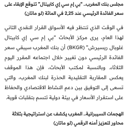
مجلس بنك المغرب.. “بي إم سي إي كابيتال” تتوقع الإبقاء على
سعر الفائدة الرئيسي عند 2,25 في المائة (لو ماتان)
في الوقت الذي تنتظر فيه الأسواق القرار النقدي الثاني
لهذا العام، يرى مركز الأبحاث “بي إم سي إي كابيتال
غلوبال ريسيرش” (BKGR) أن بنك المغرب سيبقي سعر
الفائدة الرئيسي دون تغيير خلال اجتماعه المقرر اليوم
الثلاثاء. وبالنسبة لمكتب الأبحاث، فإن هذا الموقف
يعكس المقاربة التقليدية الحذرة لبنك المغرب، والتي
تسعى إلى التوفيق بين دعم النشاط الاقتصادي والحفاظ
على استقرار الأسعار في بيئة دولية تتسم بتقلبات قوية.
الهجمات السيبرانية.. المغرب يكشف عن استراتيجية بثلاثة
محاور لتعزيز أمنه الرقمي (لو ماتان)