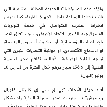
وتؤكد هذه المسؤوليات الجديدة المكانة المتنامية التي
باتت تحتلها المملكة داخل الأجهزة القارية، كما تكرس
انخراط المغرب المتواصل في خدمة الأولويات
الاستراتيجية الكبرى للاتحاد الإفريقي، سواء تعلق الأمر
بالإصلاحات المؤسساتية، أو الحكامة، أو تمويل المنظمة،
أو الاندماج الاقتصادي، أو مواكبة التحديات الكبرى التي
تواجه القارة الإفريقية. الأبناك.. تفاقم عجز السيولة
البنكية إلى 156,6 مليار درهم خلال الفترة من 11 إلى 18
يونيو (البيان)
أفاد مركز الأبحاث “بي إم سي إي كابيتال غلوبال
ريسيرش” بأن متوسط عجز السيولة البنكية زاد بشكل
طفيف ليبلغ 156,6 مليار درهم خلال الفترة الممتدة من