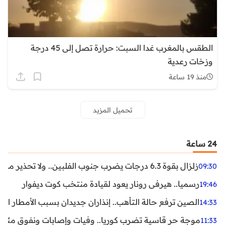
الطقس بالمغرب غدا السبت: حرارة تصل إلى 45 درجة
وزخات رعدية
منذ 19 ساعة
تحميل المزيد
24 ساعة
زلزال بقوة 6.3 درجات يضرب جنوب الفلبين.. ولا تحذير من تسونامي حتى الآن
09:30
رسميا.. هيرفي رونار يعود لقيادة منتخب كوت ديفوار
19:46
الصين ترفع حالة التأهب.. إنذاران جديدان بسبب الأمطار الغ
14:33
موجة حر قاسية تضرب كوريا.. وفيات وإصابات ونفوق مئات ا
11:33