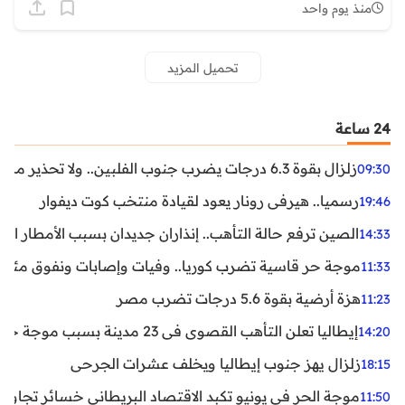
منذ يوم واحد
تحميل المزيد
24 ساعة
زلزال بقوة 6.3 درجات يضرب جنوب الفلبين.. ولا تحذير من تسونامي حتى الآن
09:30
رسميا.. هيرفي رونار يعود لقيادة منتخب كوت ديفوار
19:46
الصين ترفع حالة التأهب.. إنذاران جديدان بسبب الأمطار الغ
14:33
موجة حر قاسية تضرب كوريا.. وفيات وإصابات ونفوق مئات ا
11:33
هزة أرضية بقوة 5.6 درجات تضرب مصر
11:23
إيطاليا تعلن التأهب القصوى في 23 مدينة بسبب موجة حر شديدة
14:20
زلزال يهز جنوب إيطاليا ويخلف عشرات الجرحى
18:15
موجة الحر في يونيو تكبد الاقتصاد البريطاني خسائر تجاوزت 1.5 مليار دول
11:50