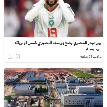
بيراميدز المصري يضع يوسف النصيري ضمن أولوياته
الهجومية
منذ 19 ساعة
اقتصاد