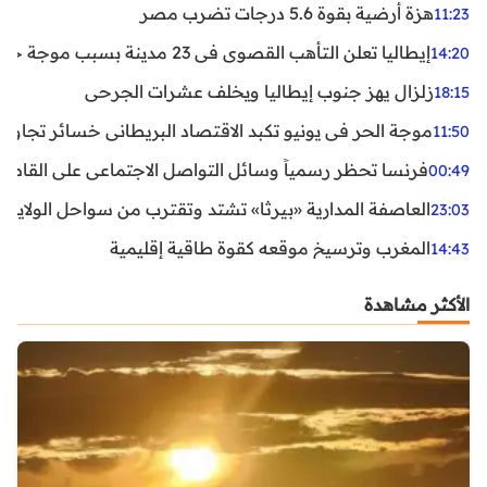
هزة أرضية بقوة 5.6 درجات تضرب مصر
11:23
إيطاليا تعلن التأهب القصوى في 23 مدينة بسبب موجة حر شديدة
14:20
زلزال يهز جنوب إيطاليا ويخلف عشرات الجرحى
18:15
موجة الحر في يونيو تكبد الاقتصاد البريطاني خسائر تجاوزت 1.5 مليار دول
11:50
فرنسا تحظر رسمياً وسائل التواصل الاجتماعي على القاصرين دو
00:49
العاصفة المدارية «بيرثا» تشتد وتقترب من سواحل الولايات
23:03
المغرب وترسيخ موقعه كقوة طاقية إقليمية
14:43
الأكثر مشاهدة