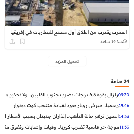
المغرب يقترب من إطلاق أول مصنع للبطاريات في إفريقيا
منذ 19 ساعة
تحميل المزيد
24 ساعة
زلزال بقوة 6.3 درجات يضرب جنوب الفلبين.. ولا تحذير من تسونامي حتى الآن
09:30
رسميا.. هيرفي رونار يعود لقيادة منتخب كوت ديفوار
19:46
الصين ترفع حالة التأهب.. إنذاران جديدان بسبب الأمطار الغ
14:33
موجة حر قاسية تضرب كوريا.. وفيات وإصابات ونفوق مئات ا
11:33