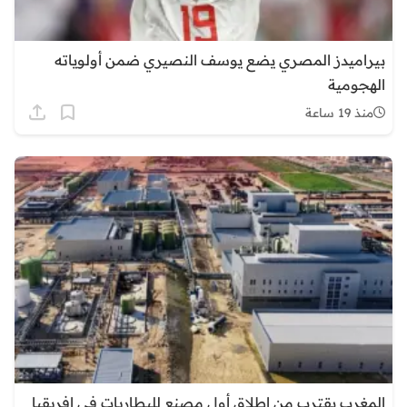
بيراميدز المصري يضع يوسف النصيري ضمن أولوياته
الهجومية
منذ 19 ساعة
المغرب يقترب من إطلاق أول مصنع للبطاريات في إفريقيا