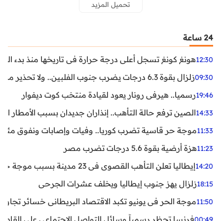
تحميل المزيد
24 ساعة
هونغ كونغ تسجل أعلى درجة حرارة في تاريخها منذ بدء القياسات
12:30
زلزال بقوة 6.3 درجات يضرب جنوب الفلبين.. ولا تحذير من تسونامي حتى الآن
09:30
رسميا.. هيرفي رونار يعود لقيادة منتخب كوت ديفوار
19:46
الصين ترفع حالة التأهب.. إنذاران جديدان بسبب الأمطار الغ
14:33
موجة حر قاسية تضرب كوريا.. وفيات وإصابات ونفوق مئات ا
11:33
هزة أرضية بقوة 5.6 درجات تضرب مصر
11:23
إيطاليا تعلن التأهب القصوى في 23 مدينة بسبب موجة حر شديدة
14:20
زلزال يهز جنوب إيطاليا ويخلف عشرات الجرحى
18:15
موجة الحر في يونيو تكبد الاقتصاد البريطاني خسائر تجاوزت 1.5 مليار دول
11:50
فرنسا تحظر رسمياً وسائل التواصل الاجتماعي على القاصرين دو
00:49