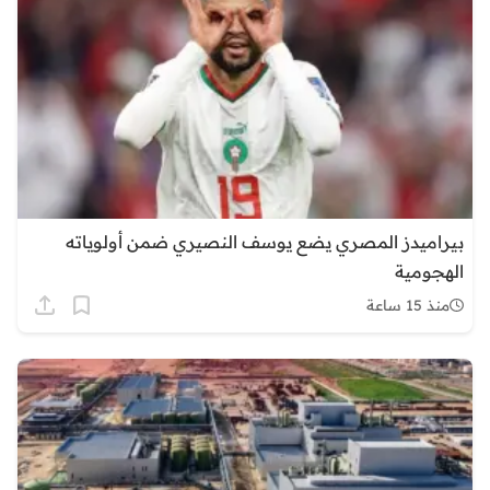
بيراميدز المصري يضع يوسف النصيري ضمن أولوياته
الهجومية
منذ 15 ساعة