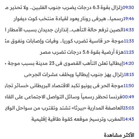
زلزال بقوة 6.3 درجات يضرب جنوب الفلبين.. ولا تحذير من تسونامي حتى الآن
09:30
رسميا.. هيرفي رونار يعود لقيادة منتخب كوت ديفوار
19:46
الصين ترفع حالة التأهب.. إنذاران جديدان بسبب الأمطار الغ
14:33
موجة حر قاسية تضرب كوريا.. وفيات وإصابات ونفوق مئات ا
11:33
هزة أرضية بقوة 5.6 درجات تضرب مصر
11:23
إيطاليا تعلن التأهب القصوى في 23 مدينة بسبب موجة حر شديدة
14:20
زلزال يهز جنوب إيطاليا ويخلف عشرات الجرحى
18:15
موجة الحر في يونيو تكبد الاقتصاد البريطاني خسائر تجاوزت 1.5 مليار دول
11:50
فرنسا تحظر رسمياً وسائل التواصل الاجتماعي على القاصرين دو
00:49
العاصفة المدارية «بيرثا» تشتد وتقترب من سواحل الولايات
23:03
المغرب وترسيخ موقعه كقوة طاقية إقليمية
14:43
الأكثر مشاهدة