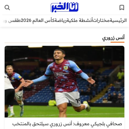
الرئيسية
مختارات
أنشطة ملكية
رياضة
كأس العالم 2026
طقس وبيئ
أنس زروري
صحافي بلجيكي معروف: أنس زروري سيلتحق بالمنتخب