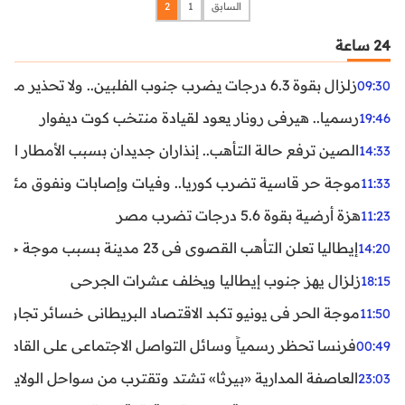
السابق
1
2
24 ساعة
زلزال بقوة 6.3 درجات يضرب جنوب الفلبين.. ولا تحذير من تسونامي حتى الآن
09:30
رسميا.. هيرفي رونار يعود لقيادة منتخب كوت ديفوار
19:46
الصين ترفع حالة التأهب.. إنذاران جديدان بسبب الأمطار الغ
14:33
موجة حر قاسية تضرب كوريا.. وفيات وإصابات ونفوق مئات ا
11:33
هزة أرضية بقوة 5.6 درجات تضرب مصر
11:23
إيطاليا تعلن التأهب القصوى في 23 مدينة بسبب موجة حر شديدة
14:20
زلزال يهز جنوب إيطاليا ويخلف عشرات الجرحى
18:15
موجة الحر في يونيو تكبد الاقتصاد البريطاني خسائر تجاوزت 1.5 مليار دول
11:50
فرنسا تحظر رسمياً وسائل التواصل الاجتماعي على القاصرين دو
00:49
العاصفة المدارية «بيرثا» تشتد وتقترب من سواحل الولايات
23:03