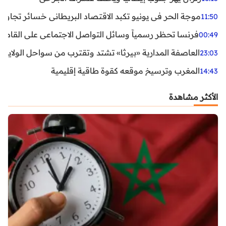
موجة الحر في يونيو تكبد الاقتصاد البريطاني خسائر تجاوزت 1.5 مليار دول
11:50
فرنسا تحظر رسمياً وسائل التواصل الاجتماعي على القاصرين دو
00:49
العاصفة المدارية «بيرثا» تشتد وتقترب من سواحل الولايات
23:03
المغرب وترسيخ موقعه كقوة طاقية إقليمية
14:43
الأكثر مشاهدة