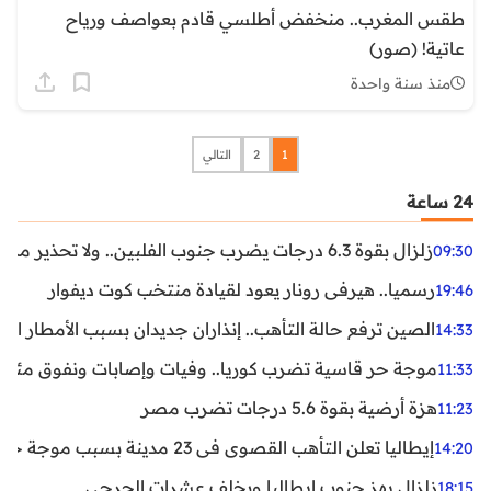
طقس المغرب.. منخفض أطلسي قادم بعواصف ورياح
عاتية! (صور)
منذ سنة واحدة
1
2
التالي
24 ساعة
زلزال بقوة 6.3 درجات يضرب جنوب الفلبين.. ولا تحذير من تسونامي حتى الآن
09:30
رسميا.. هيرفي رونار يعود لقيادة منتخب كوت ديفوار
19:46
الصين ترفع حالة التأهب.. إنذاران جديدان بسبب الأمطار الغ
14:33
موجة حر قاسية تضرب كوريا.. وفيات وإصابات ونفوق مئات ا
11:33
هزة أرضية بقوة 5.6 درجات تضرب مصر
11:23
إيطاليا تعلن التأهب القصوى في 23 مدينة بسبب موجة حر شديدة
14:20
زلزال يهز جنوب إيطاليا ويخلف عشرات الجرحى
18:15