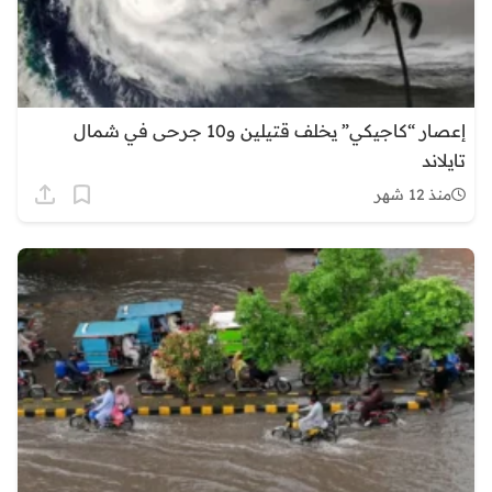
إعصار “كاجيكي” يخلف قتيلين و10 جرحى في شمال
تايلاند
منذ 12 شهر