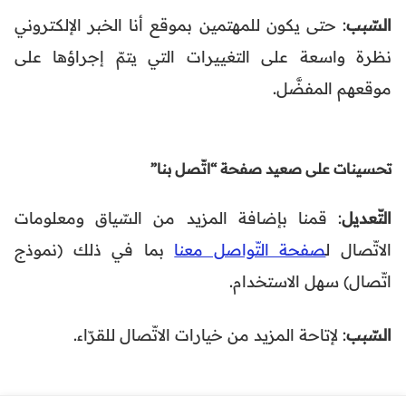
السّبب
: حتى يكون للمهتمين بموقع أنا الخبر الإلكتروني
نظرة واسعة على التغييرات التي يتمّ إجراؤها على
موقعهم المفضَّل.
تحسينات على صعيد صفحة “اتّصل بنا”
التّعديل
: قمنا بإضافة المزيد من السّياق ومعلومات
الاتّصال ل
صفحة التّواصل معنا
بما في ذلك (نموذج
اتّصال) سهل الاستخدام.
السّبب
: لإتاحة المزيد من خيارات الاتّصال للقرّاء.