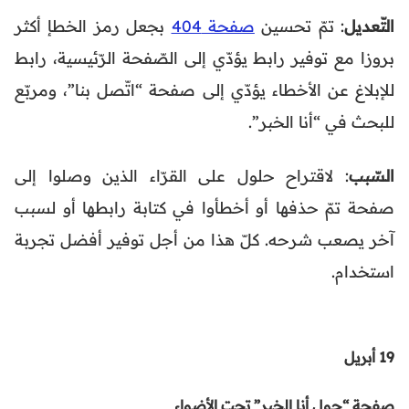
التّعديل
: تمّ تحسين
صفحة 404
بجعل رمز الخطإ أكثر
بروزا مع توفير رابط يؤدّي إلى الصّفحة الرّئيسية، رابط
للإبلاغ عن الأخطاء يؤدّي إلى صفحة “اتّصل بنا”، ومربّع
للبحث في “أنا الخبر”.
السّبب
: لاقتراح حلول على القرّاء الذين وصلوا إلى
صفحة تمّ حذفها أو أخطأوا في كتابة رابطها أو لسبب
آخر يصعب شرحه. كلّ هذا من أجل توفير أفضل تجربة
استخدام.
19 أبريل
صفحة “حول أنا الخبر” تحت الأضواء