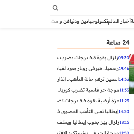
أخبار العالم
تكنولوجيا
دين ودنيا
فن و مشاهير
منوعات
الأبراج
آراء
24 ساعة
زلزال بقوة 6.3 درجات يضرب جنوب الفلبين.. ولا تحذير من تسونامي حتى الآن
09:30
رسميا.. هيرفي رونار يعود لقيادة منتخب كوت ديفوار
19:46
الصين ترفع حالة التأهب.. إنذاران جديدان بسبب الأمطار الغ
14:33
موجة حر قاسية تضرب كوريا.. وفيات وإصابات ونفوق مئات ا
11:33
هزة أرضية بقوة 5.6 درجات تضرب مصر
11:23
إيطاليا تعلن التأهب القصوى في 23 مدينة بسبب موجة حر شديدة
14:20
زلزال يهز جنوب إيطاليا ويخلف عشرات الجرحى
18:15
موجة الحر في يونيو تكبد الاقتصاد البريطاني خسائر تجاوزت 1.5 مليار دول
11:50