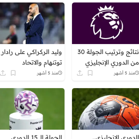
نتائج وترتيب الجولة 30
وليد الركراكي على رادار
من الدوري الإنجليزي
توتنهام والاتحاد
الممتاز
السعودي بعد إنجازاته
منذ 5 أشهر
منذ 5 أشهر
التاريخية
الدوري الإنجليزي..
الجولة الـ 15 الدوري