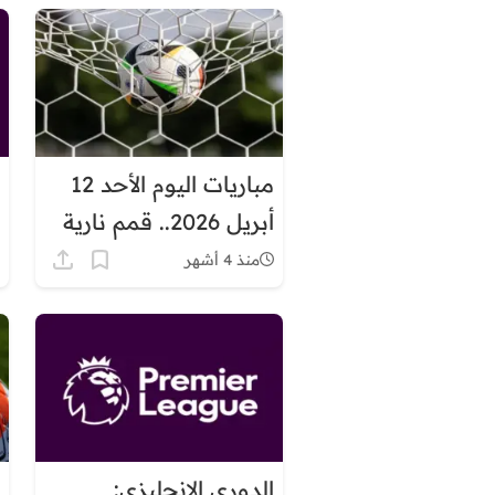
مباريات اليوم الأحد 12
أبريل 2026.. قمم نارية
في أوروبا وصدام
منذ 4 أشهر
أفريقي مرتقب
الدوري الإنجليزي: