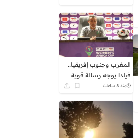
توقيت غرينيتش بشكل
دائم
المغرب وجنوب إفريقيا..
فيلدا يوجه رسالة قوية
قبل ربع نهائي كأس
منذ 8 ساعات
إفريقيا للسيدات