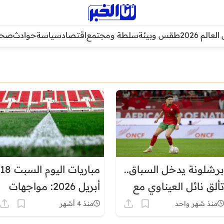
عالم 2026
طقس وبيئة
سلطة ومجتمع
اقتصاد
سياسة
حوادث
صحة
برشلونة يدخل السباق..
مباريات اليوم السبت 18
تألق نائل العيناوي مع
أبريل 2026: مواجهات
المغرب يجذب كبار
قوية في أوروبا وإفريقيا
منذ شهر واحد
منذ 4 أشهر
أوروبا