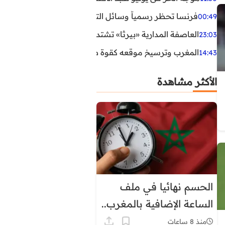
فرنسا تحظر رسمياً وسائل التواصل الاجتماعي على القاصرين دو
00:49
العاصفة المدارية «بيرثا» تشتد وتقترب من سواحل الولايات
23:03
المغرب وترسيخ موقعه كقوة طاقية إقليمية
14:43
الأكثر مشاهدة
الحسم نهائيا في ملف
الساعة الإضافية بالمغرب..
هذا موعد العودة إلى
منذ 8 ساعات