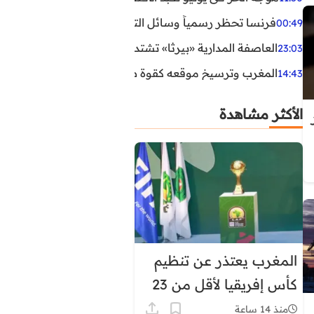
فرنسا تحظر رسمياً وسائل التواصل الاجتماعي على القاصرين دو
00:49
العاصفة المدارية «بيرثا» تشتد وتقترب من سواحل الولايات
23:03
المغرب وترسيخ موقعه كقوة طاقية إقليمية
14:43
الأكثر مشاهدة
المغرب يعتذر عن تنظيم
كأس إفريقيا لأقل من 23
سنة
منذ 14 ساعة