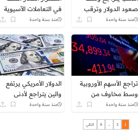
صعود الدولار وترقب
في التعاملات الآسيوية
الفيدرالي – الثلاثاء 29
منذ سنة واحدة
منذ سنة واحدة
يوليوز 2025
تراجع الأسهم الأوروبية
الدولار الأمريكي يرتفع
وسط مخاوف من
والين يتراجع لأدنى
التضخم وتأثير الرسوم
مستوى في 4 أشهر
منذ سنة واحدة
منذ سنة واحدة
الجمركية
1
2
…
8
التالي