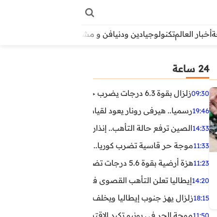
أخبار العالم
تكنولوجيا
دين ودنيا
فن و مشاهير
منوعات
الأبراج
آراء
24 ساعة
زلزال بقوة 6.3 درجات يضرب جنوب الفلبين.. ولا تحذير من تسونامي حتى الآن
09:30
رسميا.. هيرفي رونار يعود لقيادة منتخب كوت ديفوار
19:46
الصين ترفع حالة التأهب.. إنذاران جديدان بسبب الأمطار الغ
14:33
موجة حر قاسية تضرب كوريا.. وفيات وإصابات ونفوق مئات ا
11:33
هزة أرضية بقوة 5.6 درجات تضرب مصر
11:23
إيطاليا تعلن التأهب القصوى في 23 مدينة بسبب موجة حر شديدة
14:20
زلزال يهز جنوب إيطاليا ويخلف عشرات الجرحى
18:15
موجة الحر في يونيو تكبد الاقتصاد البريطاني خسائر تجاوزت 1.5 مليار دول
11:50