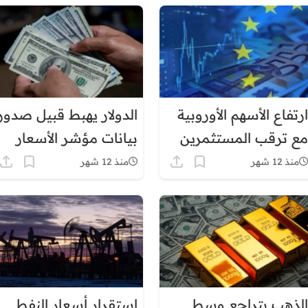
ارتفاع الأسهم الأوروبية
الدولار يهبط قبيل صدور
مع ترقب المستثمرين
بيانات مؤشر الأسعار
لبيانات التضخم الأمريكية
في أمريكا
منذ 12 شهر
منذ 12 شهر
الذهب يتراجع وسط
استقرار أسعار النفط