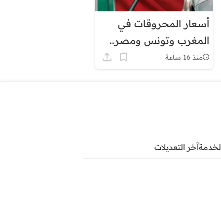
أسعار المحروقات في
المغرب وتونس ومصر..
لماذا يبدو الفارق كبيرًا؟
منذ 16 ساعة
لخدمة
آخر التعديلات