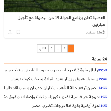
العصبة تعلن برنامج الجولة 19 من البطولة مع تأجيل
مبارتين
منذ سنتين
1
2
…
5
التالي
24 ساعة
زلزال بقوة 6.3 درجات يضرب جنوب الفلبين.. ولا تحذير من تسونامي حتى الآن
09:30
رسميا.. هيرفي رونار يعود لقيادة منتخب كوت ديفوار
19:46
الصين ترفع حالة التأهب.. إنذاران جديدان بسبب الأمطار الغ
14:33
موجة حر قاسية تضرب كوريا.. وفيات وإصابات ونفوق مئات ا
11:33
هزة أرضية بقوة 5.6 درجات تضرب مصر
11:23