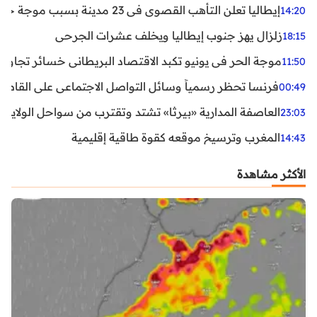
إيطاليا تعلن التأهب القصوى في 23 مدينة بسبب موجة حر شديدة
14:20
زلزال يهز جنوب إيطاليا ويخلف عشرات الجرحى
18:15
موجة الحر في يونيو تكبد الاقتصاد البريطاني خسائر تجاوزت 1.5 مليار دول
11:50
فرنسا تحظر رسمياً وسائل التواصل الاجتماعي على القاصرين دو
00:49
العاصفة المدارية «بيرثا» تشتد وتقترب من سواحل الولايات
23:03
المغرب وترسيخ موقعه كقوة طاقية إقليمية
14:43
الأكثر مشاهدة