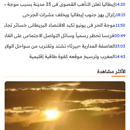
إيطاليا تعلن التأهب القصوى في 23 مدينة بسبب موجة حر شديدة
14:20
زلزال يهز جنوب إيطاليا ويخلف عشرات الجرحى
18:15
موجة الحر في يونيو تكبد الاقتصاد البريطاني خسائر تجاوزت 1.5 مليار دول
11:50
فرنسا تحظر رسمياً وسائل التواصل الاجتماعي على القاصرين دو
00:49
العاصفة المدارية «بيرثا» تشتد وتقترب من سواحل الولايات
23:03
المغرب وترسيخ موقعه كقوة طاقية إقليمية
14:43
الأكثر مشاهدة