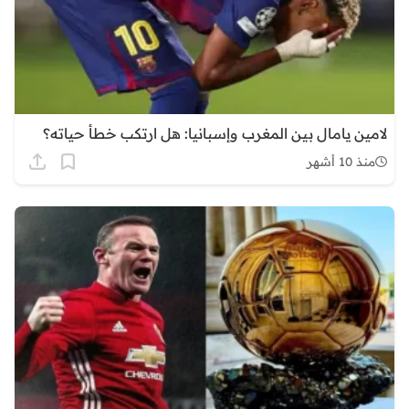
لامين يامال بين المغرب وإسبانيا: هل ارتكب خطأ حياته؟
منذ 10 أشهر