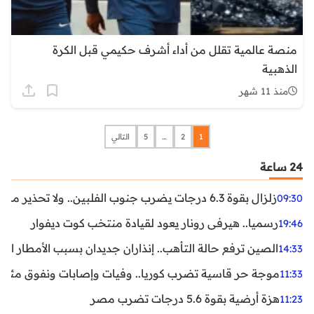
منصة عالمية تقلل من أداء أشرف حكيمي قبل الكرة
الذهبية
منذ 11 شهر
1
2
…
5
التالي
24 ساعة
زلزال بقوة 6.3 درجات يضرب جنوب الفلبين.. ولا تحذير من تسونامي حتى الآن
09:30
رسميا.. هيرفي رونار يعود لقيادة منتخب كوت ديفوار
19:46
الصين ترفع حالة التأهب.. إنذاران جديدان بسبب الأمطار الغ
14:33
موجة حر قاسية تضرب كوريا.. وفيات وإصابات ونفوق مئات ا
11:33
هزة أرضية بقوة 5.6 درجات تضرب مصر
11:23