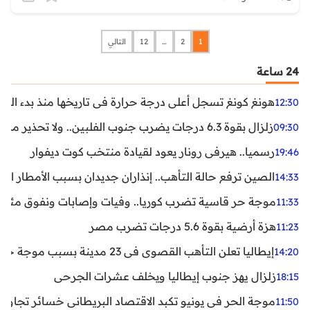
1
2
…
12
التالي
24 ساعة
هونغ كونغ تسجل أعلى درجة حرارة في تاريخها منذ بدء القياسات
12:30
زلزال بقوة 6.3 درجات يضرب جنوب الفلبين.. ولا تحذير من تسونامي حتى الآن
09:30
رسميا.. هيرفي رونار يعود لقيادة منتخب كوت ديفوار
19:46
الصين ترفع حالة التأهب.. إنذاران جديدان بسبب الأمطار الغ
14:33
موجة حر قاسية تضرب كوريا.. وفيات وإصابات ونفوق مئات ا
11:33
هزة أرضية بقوة 5.6 درجات تضرب مصر
11:23
إيطاليا تعلن التأهب القصوى في 23 مدينة بسبب موجة حر شديدة
14:20
زلزال يهز جنوب إيطاليا ويخلف عشرات الجرحى
18:15
موجة الحر في يونيو تكبد الاقتصاد البريطاني خسائر تجاوزت 1.5 مليار دول
11:50