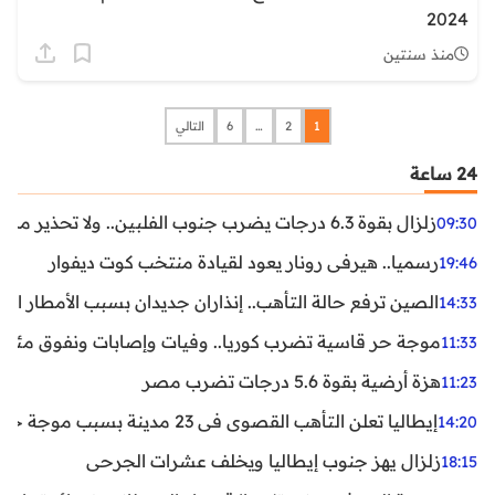
2024
منذ سنتين
1
2
…
6
التالي
24 ساعة
زلزال بقوة 6.3 درجات يضرب جنوب الفلبين.. ولا تحذير من تسونامي حتى الآن
09:30
رسميا.. هيرفي رونار يعود لقيادة منتخب كوت ديفوار
19:46
الصين ترفع حالة التأهب.. إنذاران جديدان بسبب الأمطار الغ
14:33
موجة حر قاسية تضرب كوريا.. وفيات وإصابات ونفوق مئات ا
11:33
هزة أرضية بقوة 5.6 درجات تضرب مصر
11:23
إيطاليا تعلن التأهب القصوى في 23 مدينة بسبب موجة حر شديدة
14:20
زلزال يهز جنوب إيطاليا ويخلف عشرات الجرحى
18:15