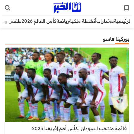
الرئيسية
مختارات
أنشطة ملكية
رياضة
كأس العالم 2026
طقس وبيئ
بوركينا فاسو
قائمة منتخب السودان لكأس أمم إفريقيا 2025