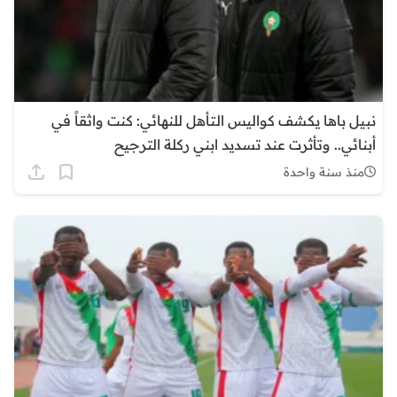
نبيل باها يكشف كواليس التأهل للنهائي: كنت واثقاً في
أبنائي.. وتأثرت عند تسديد ابني ركلة الترجيح
منذ سنة واحدة