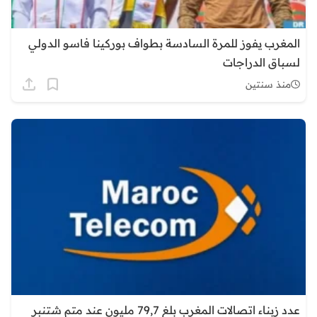
المغرب يفوز للمرة السادسة بطواف بوركينا فاسو الدولي
لسباق الدراجات
منذ سنتين
عدد زبناء اتصالات المغرب بلغ 79,7 مليون عند متم شتنبر