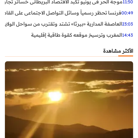
موجة الحر في يونيو تكبد الاقتصاد البريطاني خسائر تجاوزت 1.5 مليار دول
11:50
فرنسا تحظر رسمياً وسائل التواصل الاجتماعي على القاصرين دو
00:49
العاصفة المدارية «بيرثا» تشتد وتقترب من سواحل الولايات
23:03
المغرب وترسيخ موقعه كقوة طاقية إقليمية
14:43
الأكثر مشاهدة