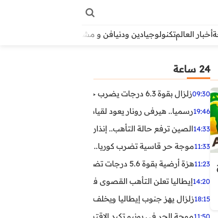
أخبار العالم
تكنولوجيا
دين ودنيا
فن و مشاهير
منوعات
الأبراج
آراء
24 ساعة
زلزال بقوة 6.3 درجات يضرب جنوب الفلبين.. ولا تحذير من تسونامي حتى الآن
09:30
رسميا.. هيرفي رونار يعود لقيادة منتخب كوت ديفوار
19:46
الصين ترفع حالة التأهب.. إنذاران جديدان بسبب الأمطار الغ
14:33
موجة حر قاسية تضرب كوريا.. وفيات وإصابات ونفوق مئات ا
11:33
هزة أرضية بقوة 5.6 درجات تضرب مصر
11:23
إيطاليا تعلن التأهب القصوى في 23 مدينة بسبب موجة حر شديدة
14:20
زلزال يهز جنوب إيطاليا ويخلف عشرات الجرحى
18:15
موجة الحر في يونيو تكبد الاقتصاد البريطاني خسائر تجاوزت 1.5 مليار دول
11:50