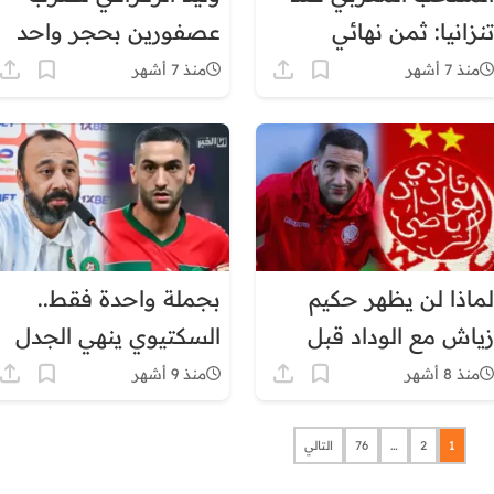
تنزانيا: ثمن نهائي
عصفورين بحجر واحد
حاسم… هل يواصل
في مباراة المنتخب
منذ 7 أشهر
منذ 7 أشهر
أسود الأطلس المشوار؟
المغربي وزامبيا.. كيف
ذلك؟
لماذا لن يظهر حكيم
بجملة واحدة فقط..
زياش مع الوداد قبل
السكتيوي ينهي الجدل
يناير؟ القصة الكاملة
حول استدعاء حكيم
منذ 8 أشهر
منذ 9 أشهر
وراء أزمة التسجيل
زياش
1
2
…
76
التالي