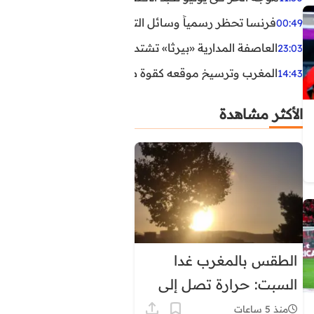
فرنسا تحظر رسمياً وسائل التواصل الاجتماعي على القاصرين دو
00:49
العاصفة المدارية «بيرثا» تشتد وتقترب من سواحل الولايات
23:03
المغرب وترسيخ موقعه كقوة طاقية إقليمية
14:43
الأكثر مشاهدة
الطقس بالمغرب غدا
السبت: حرارة تصل إلى
45 درجة وزخات رعدية
منذ 5 ساعات