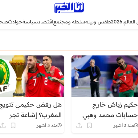
عالم 2026
طقس وبيئة
سلطة ومجتمع
اقتصاد
سياسة
حوادث
صحة
حكيم زياش خارج
هل رفض حكيمي تتويج
حسابات محمد وهبي
المغرب؟ إشاعة تجر
قبل مونديال 2026
زياش إلى الواجهة
منذ 3 أشهر
منذ 5 أشهر
والحقيقة تُكشف