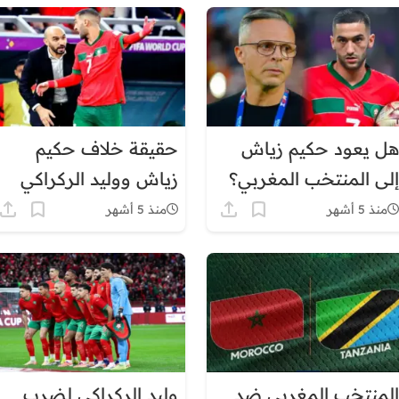
هل يعود حكيم زياش
حقيقة خلاف حكيم
إلى المنتخب المغربي؟
زياش ووليد الركراكي
معطيات تكشف موقف
في كأس أفريقيا.. ماذا
منذ 5 أشهر
منذ 5 أشهر
محمد وهبي
حدث فعلاً داخل
المنتخب المغربي؟
المنتخب المغربي ضد
وليد الركراكي لضرب