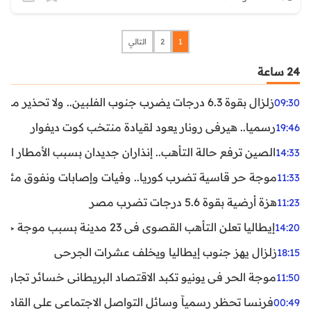
1
2
التالي
24 ساعة
زلزال بقوة 6.3 درجات يضرب جنوب الفلبين.. ولا تحذير من تسونامي حتى الآن
09:30
رسميا.. هيرفي رونار يعود لقيادة منتخب كوت ديفوار
19:46
الصين ترفع حالة التأهب.. إنذاران جديدان بسبب الأمطار الغ
14:33
موجة حر قاسية تضرب كوريا.. وفيات وإصابات ونفوق مئات ا
11:33
هزة أرضية بقوة 5.6 درجات تضرب مصر
11:23
إيطاليا تعلن التأهب القصوى في 23 مدينة بسبب موجة حر شديدة
14:20
زلزال يهز جنوب إيطاليا ويخلف عشرات الجرحى
18:15
موجة الحر في يونيو تكبد الاقتصاد البريطاني خسائر تجاوزت 1.5 مليار دول
11:50
فرنسا تحظر رسمياً وسائل التواصل الاجتماعي على القاصرين دو
00:49