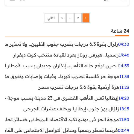
1
2
…
5
التالي
24 ساعة
زلزال بقوة 6.3 درجات يضرب جنوب الفلبين.. ولا تحذير من تسونامي حتى الآن
09:30
رسميا.. هيرفي رونار يعود لقيادة منتخب كوت ديفوار
19:46
الصين ترفع حالة التأهب.. إنذاران جديدان بسبب الأمطار الغ
14:33
موجة حر قاسية تضرب كوريا.. وفيات وإصابات ونفوق مئات ا
11:33
هزة أرضية بقوة 5.6 درجات تضرب مصر
11:23
إيطاليا تعلن التأهب القصوى في 23 مدينة بسبب موجة حر شديدة
14:20
زلزال يهز جنوب إيطاليا ويخلف عشرات الجرحى
18:15
موجة الحر في يونيو تكبد الاقتصاد البريطاني خسائر تجاوزت 1.5 مليار دول
11:50
فرنسا تحظر رسمياً وسائل التواصل الاجتماعي على القاصرين دو
00:49