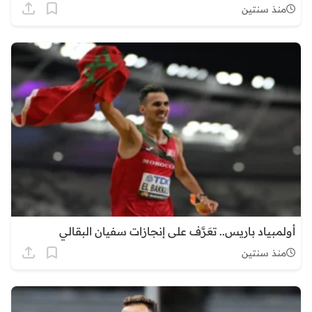
منذ سنتين
أولمبياد باريس.. تعَرَّف على إنجازات سفيان البقالي
منذ سنتين