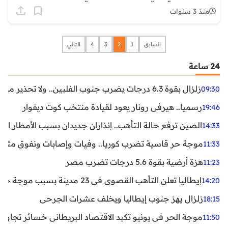
منذ 3 سنوات
السابق
1
2
3
4
التالي
24 ساعة
زلزال بقوة 6.3 درجات يضرب جنوب الفلبين.. ولا تحذير من تسونامي حتى الآن
09:30
رسميا.. هيرفي رونار يعود لقيادة منتخب كوت ديفوار
19:46
الصين ترفع حالة التأهب.. إنذاران جديدان بسبب الأمطار الغ
14:33
موجة حر قاسية تضرب كوريا.. وفيات وإصابات ونفوق مئات ا
11:33
هزة أرضية بقوة 5.6 درجات تضرب مصر
11:23
إيطاليا تعلن التأهب القصوى في 23 مدينة بسبب موجة حر شديدة
14:20
زلزال يهز جنوب إيطاليا ويخلف عشرات الجرحى
18:15
موجة الحر في يونيو تكبد الاقتصاد البريطاني خسائر تجاوزت 1.5 مليار دول
11:50