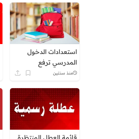
استعدادات الدخول
المدرسي ترفع
الصعوبات المالية أمام
منذ سنتين
الأسر
قائمة العطل المنتظرة