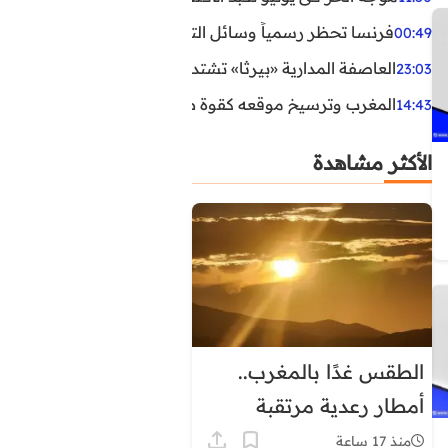
فرنسا تحظر رسمياً وسائل التواصل الاجتماعي على القاصرين دو
00:49
العاصفة المدارية «بيرثا» تشتد وتقترب من سواحل الولايات
23:03
المغرب وترسيخ موقعه كقوة طاقية إقليمية
14:43
الأكثر مشاهدة
الطقس غدًا بالمغرب..
أمطار رعدية مرتقبة
وحرارة تصل إلى 45 درجة
منذ 17 ساعة