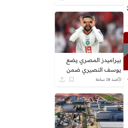
في هذه المناطق
بيراميدز المصري يضع
يوسف النصيري ضمن
أولوياته الهجومية
منذ 18 ساعة