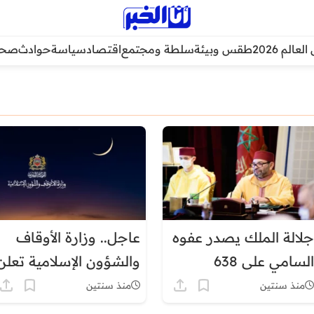
عالم 2026
طقس وبيئة
سلطة ومجتمع
اقتصاد
سياسة
حوادث
صحة
جلالة الملك يصدر عفوه
عاجل.. وزارة الأوقاف
السامي على 638
والشؤون الإسلامية تعلن
شخصا بمناسبة عيد
موعد عيد المولد النبوي
منذ سنتين
منذ سنتين
المولد النبوي الشريف