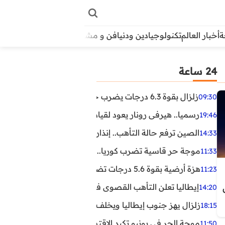
أخبار العالم
تكنولوجيا
دين ودنيا
فن و مشاهير
منوعات
الأبراج
آراء
24 ساعة
زلزال بقوة 6.3 درجات يضرب جنوب الفلبين.. ولا تحذير من تسونامي حتى الآن
09:30
رسميا.. هيرفي رونار يعود لقيادة منتخب كوت ديفوار
19:46
الصين ترفع حالة التأهب.. إنذاران جديدان بسبب الأمطار الغ
14:33
موجة حر قاسية تضرب كوريا.. وفيات وإصابات ونفوق مئات ا
11:33
هزة أرضية بقوة 5.6 درجات تضرب مصر
11:23
إيطاليا تعلن التأهب القصوى في 23 مدينة بسبب موجة حر شديدة
14:20
زلزال يهز جنوب إيطاليا ويخلف عشرات الجرحى
18:15
موجة الحر في يونيو تكبد الاقتصاد البريطاني خسائر تجاوزت 1.5 مليار دول
11:50