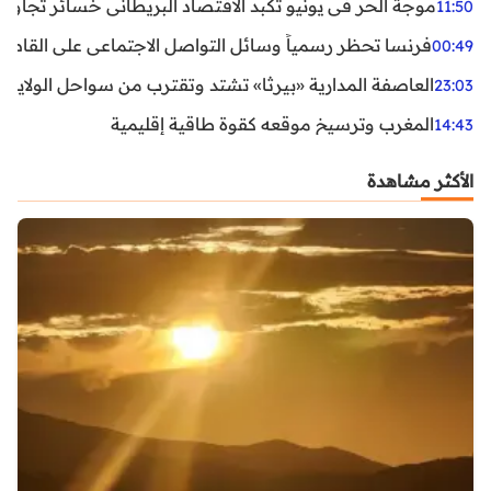
موجة الحر في يونيو تكبد الاقتصاد البريطاني خسائر تجاوزت 1.5 مليار دول
11:50
فرنسا تحظر رسمياً وسائل التواصل الاجتماعي على القاصرين دو
00:49
العاصفة المدارية «بيرثا» تشتد وتقترب من سواحل الولايات
23:03
المغرب وترسيخ موقعه كقوة طاقية إقليمية
14:43
الأكثر مشاهدة