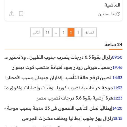
الماضية
منذ سنتين
السابق
1
2
3
…
11
التالي
24 ساعة
زلزال بقوة 6.3 درجات يضرب جنوب الفلبين.. ولا تحذير من تسونامي حتى الآن
09:30
رسميا.. هيرفي رونار يعود لقيادة منتخب كوت ديفوار
19:46
الصين ترفع حالة التأهب.. إنذاران جديدان بسبب الأمطار الغ
14:33
موجة حر قاسية تضرب كوريا.. وفيات وإصابات ونفوق مئات ا
11:33
هزة أرضية بقوة 5.6 درجات تضرب مصر
11:23
إيطاليا تعلن التأهب القصوى في 23 مدينة بسبب موجة حر شديدة
14:20
زلزال يهز جنوب إيطاليا ويخلف عشرات الجرحى
18:15