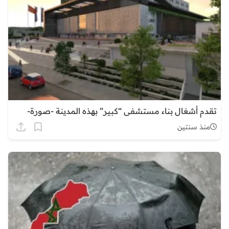
تقدم أشغال بناء مستشفى “كبير” بهذه المدينة -صورة-
منذ سنتين