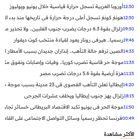
أوروبا الغربية تسجل حرارة قياسية خلال يونيو ويوليوز
12:30
هونغ كونغ تسجل أعلى درجة حرارة في تاريخها منذ بدء القياسات
12:30
زلزال بقوة 6.3 درجات يضرب جنوب الفلبين.. ولا تحذير من تسونامي حتى الآن
09:30
رسميا.. هيرفي رونار يعود لقيادة منتخب كوت ديفوار
19:46
الصين ترفع حالة التأهب.. إنذاران جديدان بسبب الأمطار الغ
14:33
موجة حر قاسية تضرب كوريا.. وفيات وإصابات ونفوق مئات ا
11:33
هزة أرضية بقوة 5.6 درجات تضرب مصر
11:23
إيطاليا تعلن التأهب القصوى في 23 مدينة بسبب موجة حر شديدة
14:20
زلزال يهز جنوب إيطاليا ويخلف عشرات الجرحى
18:15
موجة الحر في يونيو تكبد الاقتصاد البريطاني خسائر تجاوزت 1.5 مليار دول
11:50
فرنسا تحظر رسمياً وسائل التواصل الاجتماعي على القاصرين دو
00:49
الأكثر مشاهدة