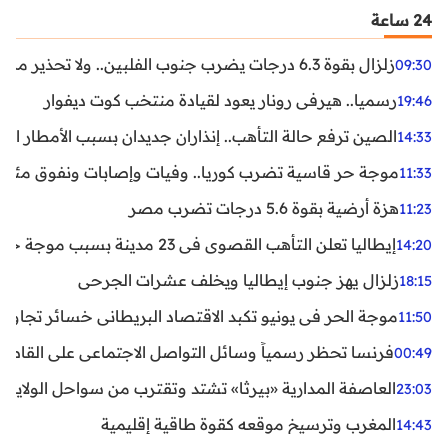
24 ساعة
زلزال بقوة 6.3 درجات يضرب جنوب الفلبين.. ولا تحذير من تسونامي حتى الآن
09:30
رسميا.. هيرفي رونار يعود لقيادة منتخب كوت ديفوار
19:46
الصين ترفع حالة التأهب.. إنذاران جديدان بسبب الأمطار الغ
14:33
موجة حر قاسية تضرب كوريا.. وفيات وإصابات ونفوق مئات ا
11:33
هزة أرضية بقوة 5.6 درجات تضرب مصر
11:23
إيطاليا تعلن التأهب القصوى في 23 مدينة بسبب موجة حر شديدة
14:20
زلزال يهز جنوب إيطاليا ويخلف عشرات الجرحى
18:15
موجة الحر في يونيو تكبد الاقتصاد البريطاني خسائر تجاوزت 1.5 مليار دول
11:50
فرنسا تحظر رسمياً وسائل التواصل الاجتماعي على القاصرين دو
00:49
العاصفة المدارية «بيرثا» تشتد وتقترب من سواحل الولايات
23:03
المغرب وترسيخ موقعه كقوة طاقية إقليمية
14:43