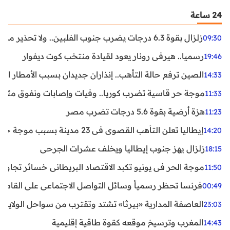
24 ساعة
زلزال بقوة 6.3 درجات يضرب جنوب الفلبين.. ولا تحذير من تسونامي حتى الآن
09:30
رسميا.. هيرفي رونار يعود لقيادة منتخب كوت ديفوار
19:46
الصين ترفع حالة التأهب.. إنذاران جديدان بسبب الأمطار الغ
14:33
موجة حر قاسية تضرب كوريا.. وفيات وإصابات ونفوق مئات ا
11:33
هزة أرضية بقوة 5.6 درجات تضرب مصر
11:23
إيطاليا تعلن التأهب القصوى في 23 مدينة بسبب موجة حر شديدة
14:20
زلزال يهز جنوب إيطاليا ويخلف عشرات الجرحى
18:15
موجة الحر في يونيو تكبد الاقتصاد البريطاني خسائر تجاوزت 1.5 مليار دول
11:50
فرنسا تحظر رسمياً وسائل التواصل الاجتماعي على القاصرين دو
00:49
العاصفة المدارية «بيرثا» تشتد وتقترب من سواحل الولايات
23:03
المغرب وترسيخ موقعه كقوة طاقية إقليمية
14:43