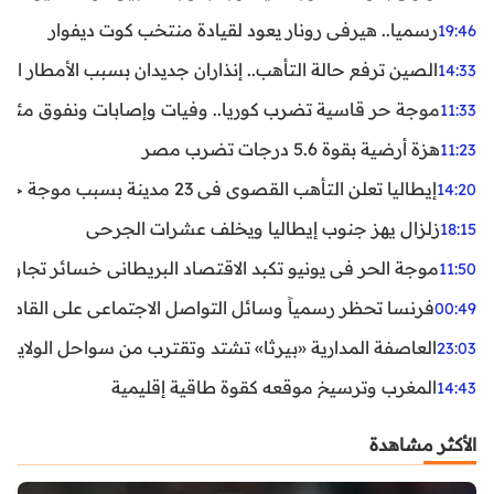
رسميا.. هيرفي رونار يعود لقيادة منتخب كوت ديفوار
19:46
الصين ترفع حالة التأهب.. إنذاران جديدان بسبب الأمطار الغ
14:33
موجة حر قاسية تضرب كوريا.. وفيات وإصابات ونفوق مئات ا
11:33
هزة أرضية بقوة 5.6 درجات تضرب مصر
11:23
إيطاليا تعلن التأهب القصوى في 23 مدينة بسبب موجة حر شديدة
14:20
زلزال يهز جنوب إيطاليا ويخلف عشرات الجرحى
18:15
موجة الحر في يونيو تكبد الاقتصاد البريطاني خسائر تجاوزت 1.5 مليار دول
11:50
فرنسا تحظر رسمياً وسائل التواصل الاجتماعي على القاصرين دو
00:49
العاصفة المدارية «بيرثا» تشتد وتقترب من سواحل الولايات
23:03
المغرب وترسيخ موقعه كقوة طاقية إقليمية
14:43
الأكثر مشاهدة