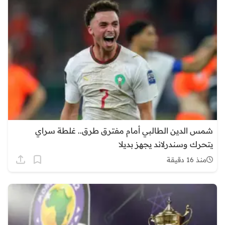
شمس الدين الطالبي أمام مفترق طرق.. غلطة سراي
يتحرك وسندرلاند يجهز بديلا
منذ 16 دقيقة