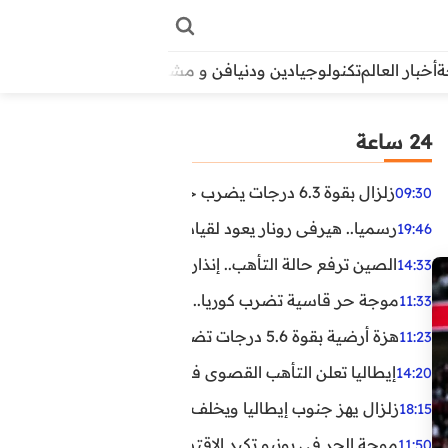
أخبار العالم
تكنولوجيا
دين ودنيا
فن و مشاهير
منوعات
الأبراج
آراء
24 ساعة
زلزال بقوة 6.3 درجات يضرب جنوب الفلبين.. ولا تحذير من تسونامي حتى الآن
09:30
رسميا.. هيرفي رونار يعود لقيادة منتخب كوت ديفوار
19:46
الصين ترفع حالة التأهب.. إنذاران جديدان بسبب الأمطار الغ
14:33
موجة حر قاسية تضرب كوريا.. وفيات وإصابات ونفوق مئات ا
11:33
هزة أرضية بقوة 5.6 درجات تضرب مصر
11:23
إيطاليا تعلن التأهب القصوى في 23 مدينة بسبب موجة حر شديدة
14:20
زلزال يهز جنوب إيطاليا ويخلف عشرات الجرحى
18:15
موجة الحر في يونيو تكبد الاقتصاد البريطاني خسائر تجاوزت 1.5 مليار دول
11:50