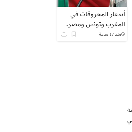
أسعار المحروقات في
المغرب وتونس ومصر..
لماذا يبدو الفارق كبيرًا؟
منذ 17 ساعة
ة
ي