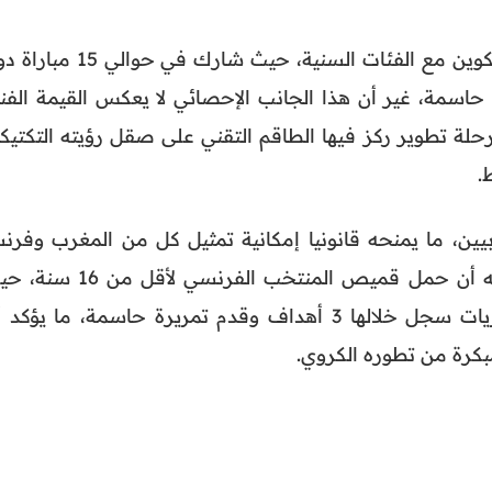
داخل هذا النادي، خاض مراحل التكوين مع الفئات السنية، حيث شارك في حوال
اسمة، غير أن هذا الجانب الإحصائي لا يعكس القيمة الفني
حلة تطوير ركز فيها الطاقم التقني على صقل رؤيته التكتيكي
.
ين، ما يمنحه قانونيا إمكانية تمثيل كل من المغرب وفرنس
على المستوى الدولي. وقد سبق له أن حمل قميص المنتخب الفرنسي لأقل 
بصم على حضور لافت في 7 مباريات سجل خلالها 3 أهداف وقدم تمريرة حاسمة، ما يؤكد
كرة من تطوره الكروي.