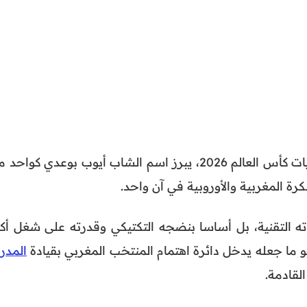
في سياق التحضيرات الجارية لنهائيات كأس العالم 2026، يبرز اسم الشاب أيوب بوعدي كواح
لكرة المغربية والأوروبية في آن واحد.
راته التقنية، بل أساسا بنضجه التكتيكي وقدرته على شغل أكث
ما جعله يدخل دائرة اهتمام المنتخب المغربي بقيادة
المدر
لقادمة.