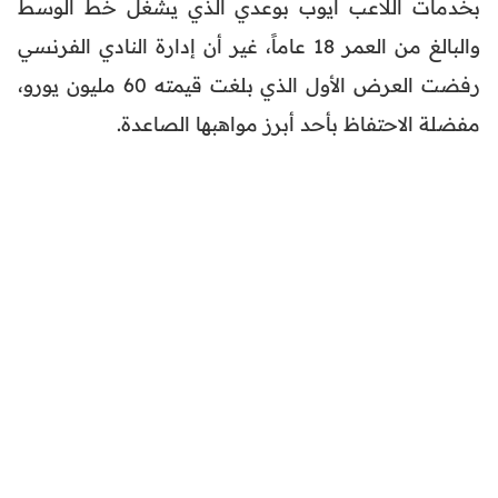
بخدمات اللاعب أيوب بوعدي الذي يشغل خط الوسط
والبالغ من العمر 18 عاماً، غير أن إدارة النادي الفرنسي
رفضت العرض الأول الذي بلغت قيمته 60 مليون يورو،
مفضلة الاحتفاظ بأحد أبرز مواهبها الصاعدة.