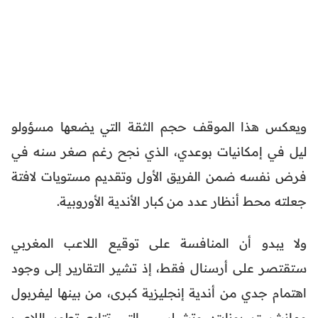
ويعكس هذا الموقف حجم الثقة التي يضعها مسؤولو
ليل في إمكانيات بوعدي، الذي نجح رغم صغر سنه في
فرض نفسه ضمن الفريق الأول وتقديم مستويات لافتة
جعلته محط أنظار عدد من كبار الأندية الأوروبية.
ولا يبدو أن المنافسة على توقيع اللاعب المغربي
ستقتصر على أرسنال فقط، إذ تشير التقارير إلى وجود
اهتمام جدي من أندية إنجليزية كبرى، من بينها ليفربول
ومانشستر يونايتد وتشيلسي، التي تتابع تطور اللاعب