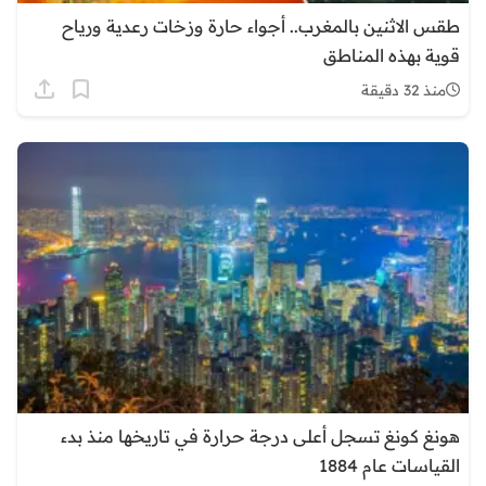
طقس الاثنين بالمغرب.. أجواء حارة وزخات رعدية ورياح
قوية بهذه المناطق
منذ 32 دقيقة
هونغ كونغ تسجل أعلى درجة حرارة في تاريخها منذ بدء
القياسات عام 1884