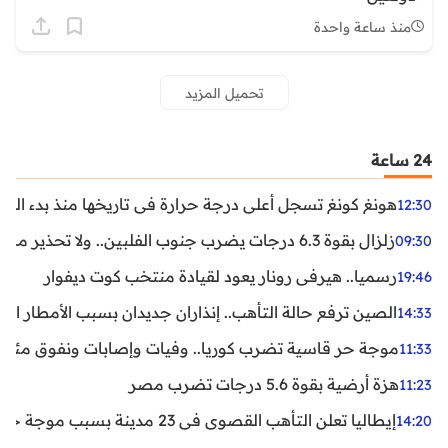
منذ ساعة واحدة
تحميل المزيد
24 ساعة
هونغ كونغ تسجل أعلى درجة حرارة في تاريخها منذ بدء القياسات
12:30
زلزال بقوة 6.3 درجات يضرب جنوب الفلبين.. ولا تحذير من تسونامي حتى الآن
09:30
رسميا.. هيرفي رونار يعود لقيادة منتخب كوت ديفوار
19:46
الصين ترفع حالة التأهب.. إنذاران جديدان بسبب الأمطار الغ
14:33
موجة حر قاسية تضرب كوريا.. وفيات وإصابات ونفوق مئات ا
11:33
هزة أرضية بقوة 5.6 درجات تضرب مصر
11:23
إيطاليا تعلن التأهب القصوى في 23 مدينة بسبب موجة حر شديدة
14:20