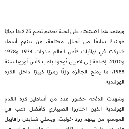
ويعتمد هذا الاستفتاء على لجنة تحكيم تضم 35 لاعبًا دوليًا
هولنديًا سابقًا من أجيال مختلفة، من بينهم أسماء
شاركت في نهائيات كأس العالم سنوات 1974 و1978
و2010، إضافة إلى لاعبين تُوجوا بلقب كأس أوروبا سنة
1988، ما يمنح الجائزة وزنًا رمزيًا كبيرًا داخل الكرة
الهولندية.
وشهدت اللائحة حضور عدد من أساطير كرة القدم
الهولندية الذين اختاروا الصيباري كأفضل لاعب في
الموسم، من بينهم رود خوليت، ويسلي شنايدر، رافاييل
فان دير فارت، روي ماكاي، وبيرت فان مارفيك، في