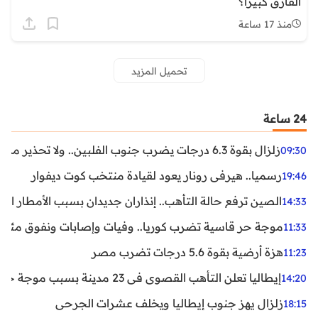
الفارق كبيرًا؟
منذ 17 ساعة
تحميل المزيد
24 ساعة
زلزال بقوة 6.3 درجات يضرب جنوب الفلبين.. ولا تحذير من تسونامي حتى الآن
09:30
رسميا.. هيرفي رونار يعود لقيادة منتخب كوت ديفوار
19:46
الصين ترفع حالة التأهب.. إنذاران جديدان بسبب الأمطار الغ
14:33
موجة حر قاسية تضرب كوريا.. وفيات وإصابات ونفوق مئات ا
11:33
هزة أرضية بقوة 5.6 درجات تضرب مصر
11:23
إيطاليا تعلن التأهب القصوى في 23 مدينة بسبب موجة حر شديدة
14:20
زلزال يهز جنوب إيطاليا ويخلف عشرات الجرحى
18:15