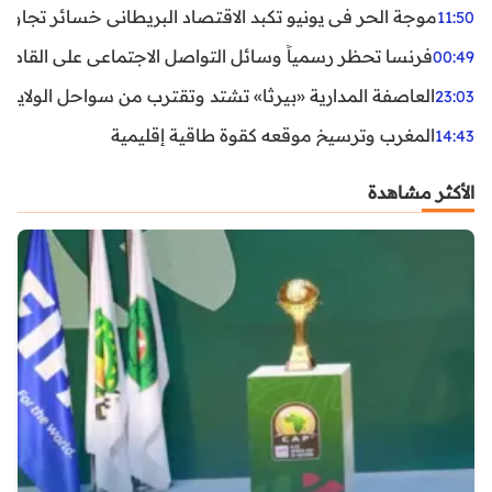
موجة الحر في يونيو تكبد الاقتصاد البريطاني خسائر تجاوزت 1.5 مليار دول
11:50
فرنسا تحظر رسمياً وسائل التواصل الاجتماعي على القاصرين دو
00:49
العاصفة المدارية «بيرثا» تشتد وتقترب من سواحل الولايات
23:03
المغرب وترسيخ موقعه كقوة طاقية إقليمية
14:43
الأكثر مشاهدة