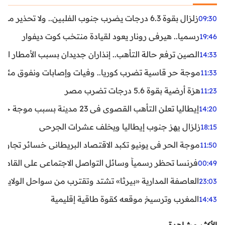
زلزال بقوة 6.3 درجات يضرب جنوب الفلبين.. ولا تحذير من تسونامي حتى الآن
09:30
رسميا.. هيرفي رونار يعود لقيادة منتخب كوت ديفوار
19:46
الصين ترفع حالة التأهب.. إنذاران جديدان بسبب الأمطار الغ
14:33
موجة حر قاسية تضرب كوريا.. وفيات وإصابات ونفوق مئات ا
11:33
هزة أرضية بقوة 5.6 درجات تضرب مصر
11:23
إيطاليا تعلن التأهب القصوى في 23 مدينة بسبب موجة حر شديدة
14:20
زلزال يهز جنوب إيطاليا ويخلف عشرات الجرحى
18:15
موجة الحر في يونيو تكبد الاقتصاد البريطاني خسائر تجاوزت 1.5 مليار دول
11:50
فرنسا تحظر رسمياً وسائل التواصل الاجتماعي على القاصرين دو
00:49
العاصفة المدارية «بيرثا» تشتد وتقترب من سواحل الولايات
23:03
المغرب وترسيخ موقعه كقوة طاقية إقليمية
14:43