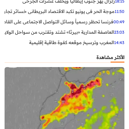
زلزال يهز جنوب إيطاليا ويخلف عشرات الجرحى
18:15
موجة الحر في يونيو تكبد الاقتصاد البريطاني خسائر تجاوزت 1.5 مليار دول
11:50
فرنسا تحظر رسمياً وسائل التواصل الاجتماعي على القاصرين دو
00:49
العاصفة المدارية «بيرثا» تشتد وتقترب من سواحل الولايات
23:03
المغرب وترسيخ موقعه كقوة طاقية إقليمية
14:43
الأكثر مشاهدة