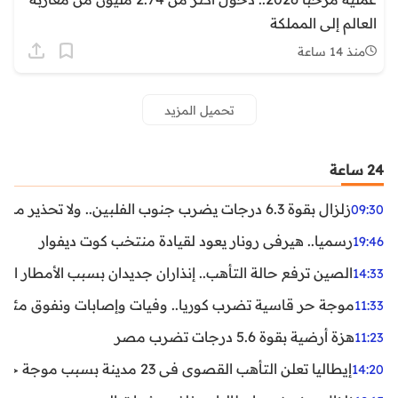
العالم إلى المملكة
منذ 14 ساعة
تحميل المزيد
24 ساعة
زلزال بقوة 6.3 درجات يضرب جنوب الفلبين.. ولا تحذير من تسونامي حتى الآن
09:30
رسميا.. هيرفي رونار يعود لقيادة منتخب كوت ديفوار
19:46
الصين ترفع حالة التأهب.. إنذاران جديدان بسبب الأمطار الغ
14:33
موجة حر قاسية تضرب كوريا.. وفيات وإصابات ونفوق مئات ا
11:33
هزة أرضية بقوة 5.6 درجات تضرب مصر
11:23
إيطاليا تعلن التأهب القصوى في 23 مدينة بسبب موجة حر شديدة
14:20