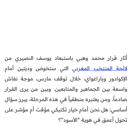
أثار قرار محمد وهبي باستبعاد يوسف النصيري من
لائحة المنتخب المغربي
التي ستخوض وديتين أمام
الإكوادور وباراغواي، خلال توقف مارس، موجة نقاش
واسعة بين الجماهير والمتابعين. وبين من يرى القرار
صادماً، ومن يعتبره منطقياً في هذه المرحلة، يبرز سؤال
أساسي: هل نحن أمام خيار تكتيكي مؤقت أم مؤشر على
تحول أعمق في هوية “الأسود”؟