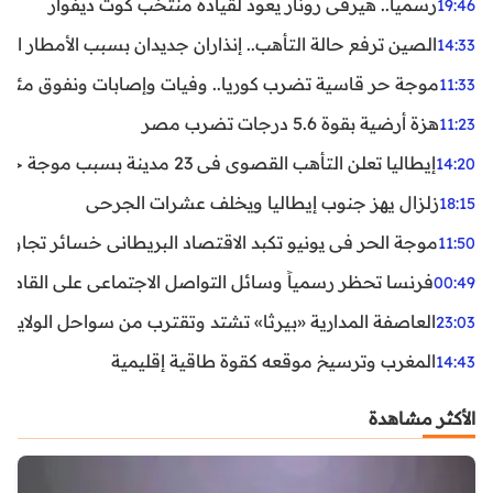
رسميا.. هيرفي رونار يعود لقيادة منتخب كوت ديفوار
19:46
الصين ترفع حالة التأهب.. إنذاران جديدان بسبب الأمطار الغ
14:33
موجة حر قاسية تضرب كوريا.. وفيات وإصابات ونفوق مئات ا
11:33
هزة أرضية بقوة 5.6 درجات تضرب مصر
11:23
إيطاليا تعلن التأهب القصوى في 23 مدينة بسبب موجة حر شديدة
14:20
زلزال يهز جنوب إيطاليا ويخلف عشرات الجرحى
18:15
موجة الحر في يونيو تكبد الاقتصاد البريطاني خسائر تجاوزت 1.5 مليار دول
11:50
فرنسا تحظر رسمياً وسائل التواصل الاجتماعي على القاصرين دو
00:49
العاصفة المدارية «بيرثا» تشتد وتقترب من سواحل الولايات
23:03
المغرب وترسيخ موقعه كقوة طاقية إقليمية
14:43
الأكثر مشاهدة