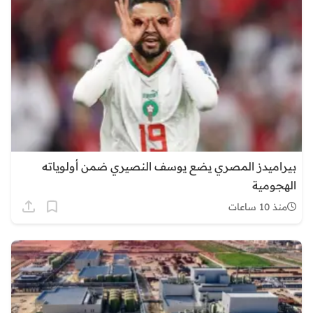
بيراميدز المصري يضع يوسف النصيري ضمن أولوياته
الهجومية
منذ 10 ساعات