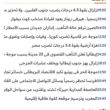
زلزال بقوة 6.3 درجات يضرب جنوب الفلبين.. ولا تحذير من تسونامي حتى الآن
09:30
رسميا.. هيرفي رونار يعود لقيادة منتخب كوت ديفوار
19:46
الصين ترفع حالة التأهب.. إنذاران جديدان بسبب الأمطار الغ
14:33
موجة حر قاسية تضرب كوريا.. وفيات وإصابات ونفوق مئات ا
11:33
هزة أرضية بقوة 5.6 درجات تضرب مصر
11:23
إيطاليا تعلن التأهب القصوى في 23 مدينة بسبب موجة حر شديدة
14:20
زلزال يهز جنوب إيطاليا ويخلف عشرات الجرحى
18:15
موجة الحر في يونيو تكبد الاقتصاد البريطاني خسائر تجاوزت 1.5 مليار دول
11:50
فرنسا تحظر رسمياً وسائل التواصل الاجتماعي على القاصرين دو
00:49
العاصفة المدارية «بيرثا» تشتد وتقترب من سواحل الولايات
23:03
المغرب وترسيخ موقعه كقوة طاقية إقليمية
14:43